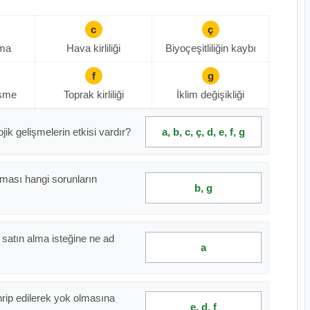
c
ç
nma
Hava kirliliği
Biyoçeşitliliğin kaybı
f
g
eşme
Toprak kirliliği
İklim değişikliği
ik gelişmelerin etkisi vardır?
a, b, c, ç, d, e, f, g
tması hangi sorunların
b, g
r satın alma isteğine ne ad
a
tahrip edilerek yok olmasına
e, d, f