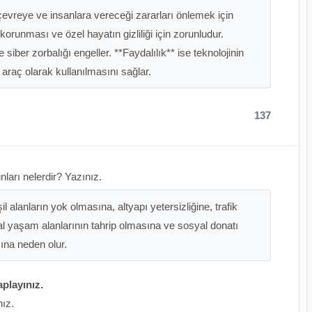
çevreye ve insanlara vereceği zararları önlemek için
 korunması ve özel hayatın gizliliği için zorunludur.
 siber zorbalığı engeller. **Faydalılık** ise teknolojinin
r araç olarak kullanılmasını sağlar.
137
ları nelerdir? Yazınız.
l alanların yok olmasına, altyapı yetersizliğine, trafik
oğal yaşam alanlarının tahrip olmasına ve sosyal donatı
sına neden olur.
aplayınız.
nız.