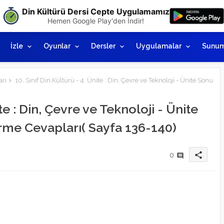
Din Kültürü Dersi Cepte Uygulamamız
Hemen Google Play'den İndir!
İzle
Oyunlar
Dersler
Uygulamalar
Sunum
rı
10. Sınıf Din Kültürü - 4. Ünite : Din, Çevre ve Teknoloji - Ünite Sonu
ite : Din, Çevre ve Teknoloji - Ünite
me Cevapları( Sayfa 136-140)
share
0