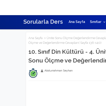
Sorularla Ders
Ana Sayfa
Sınıflar
Ana Sayfa
Ünite Sonu Ölçme Değerlendirme Cevapla
Ölçme ve Değerlendirme Cevapları( Sayfa 136-140)
10. Sınıf Din Kültürü - 4. Ün
Sonu Ölçme ve Değerlendir
Abdurrahman Seyhan
person