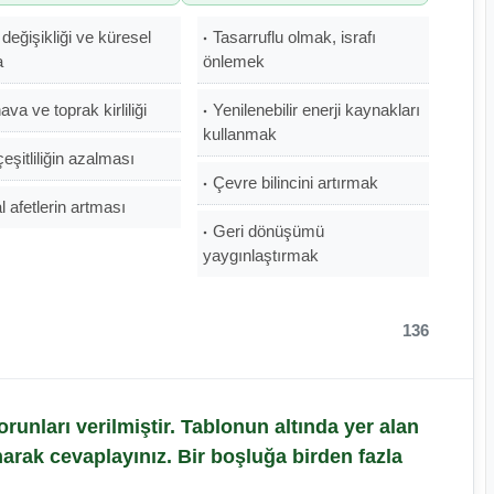
 değişikliği ve küresel
Tasarruflu olmak, israfı
a
önlemek
ava ve toprak kirliliği
Yenilenebilir enerji kaynakları
kullanmak
eşitliliğin azalması
Çevre bilincini artırmak
 afetlerin artması
Geri dönüşümü
yaygınlaştırmak
136
runları verilmiştir. Tablonun altında yer alan
anarak cevaplayınız. Bir boşluğa birden fazla