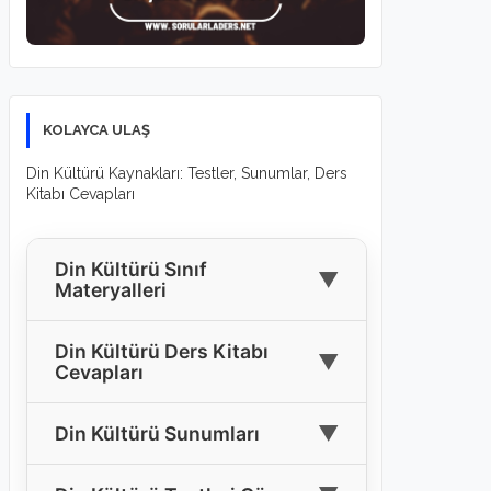
KOLAYCA ULAŞ
Din Kültürü Kaynakları: Testler, Sunumlar, Ders
Kitabı Cevapları
Din Kültürü Sınıf
▼
Materyalleri
🎓
4. Sınıf Din Kültürü Materyalleri
Din Kültürü Ders Kitabı
▼
Cevapları
🎓
5. Sınıf Din Kültürü Materyalleri
4. Sınıf Din Kültürü Ders Kitabı
🎓
6. Sınıf Din Kültürü Materyalleri
▼
Din Kültürü Sunumları
📘
Cevapları
🎓
7. Sınıf Din Kültürü Materyalleri
Tüm Sınıflar İçin Din Kültürü
5. Sınıf Din Kültürü Ders Kitabı