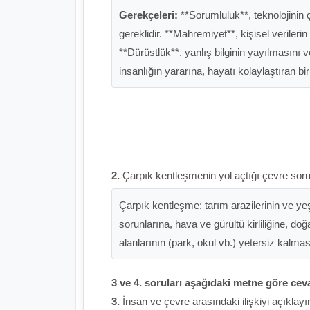
Gerekçeleri:
**Sorumluluk**, teknolojinin 
gereklidir. **Mahremiyet**, kişisel verilerin
**Dürüstlük**, yanlış bilginin yayılmasını ve
insanlığın yararına, hayatı kolaylaştıran bi
2.
Çarpık kentleşmenin yol açtığı çevre sorun
Çarpık kentleşme; tarım arazilerinin ve yeşi
sorunlarına, hava ve gürültü kirliliğine, d
alanlarının (park, okul vb.) yetersiz kalma
3 ve 4. soruları aşağıdaki metne göre cev
3.
İnsan ve çevre arasındaki ilişkiyi açıklayı