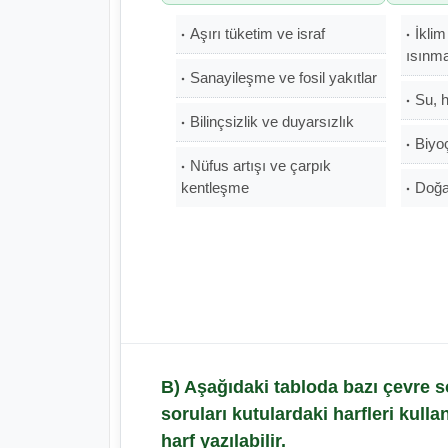
Aşırı tüketim ve israf
İklim
ısınm
Sanayileşme ve fosil yakıtlar
Su, h
Bilinçsizlik ve duyarsızlık
Biyoç
Nüfus artışı ve çarpık
kentleşme
Doğal
B) Aşağıdaki tabloda bazı çevre so
soruları kutulardaki harfleri kull
harf yazılabilir.