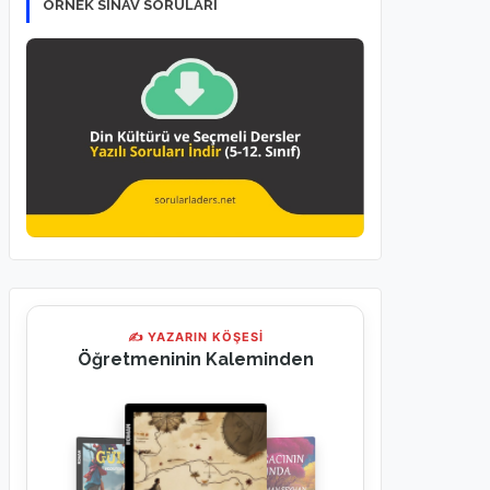
ÖRNEK SINAV SORULARI
✍ YAZARIN KÖŞESİ
Öğretmeninin Kaleminden