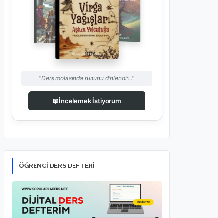
"Ders molasında ruhunu dinlendir..."
📖
İncelemek İstiyorum
ÖĞRENCI DERS DEFTERI