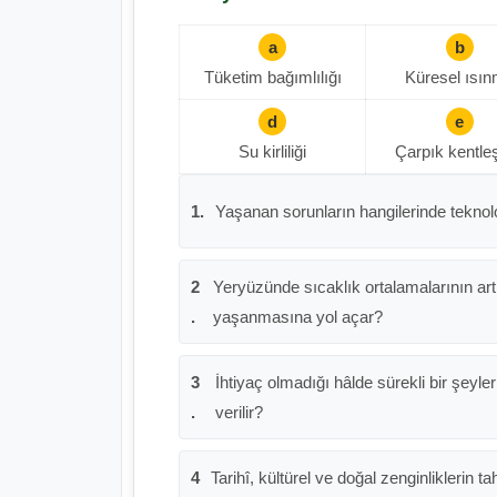
a
b
Tüketim bağımlılığı
Küresel ısı
d
e
Su kirliliği
Çarpık kentl
1.
Yaşanan sorunların hangilerinde teknoloj
2
Yeryüzünde sıcaklık ortalamalarının ar
.
yaşanmasına yol açar?
3
İhtiyaç olmadığı hâlde sürekli bir şeyle
.
verilir?
4
Tarihî, kültürel ve doğal zenginliklerin 