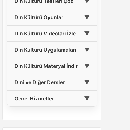
▼
Din Kültürü Testleri Çöz
🖥️
📘
Sunumları
Cevapları(Yeni)
🎓
8. Sınıf Din Kültürü Materyalleri
📝
4. Sınıf Din Kültürü Testleri Çöz
▼
6. Sınıf Din Kültürü Ders Kitabı
Din Kültürü Oyunları
🎓
9. Sınıf Din Kültürü Materyalleri
📘
Cevapları(Yeni)
📝
5. Sınıf Din Kültürü Testleri Çöz
Din Kültürü Oyun ve Etkinlikleri
🎓
10. Sınıf Din Kültürü Materyalleri
▼
Din Kültürü Videoları İzle
7. Sınıf Din Kültürü Ders Kitabı
📘
📝
6. Sınıf Din Kültürü Testleri Çöz
Cevapları
🎓
4. Sınıf Din Kültürü Oyun ve
11. Sınıf Din Kültürü Materyalleri
🎲
Etkinlik
🎵
Din Kültürü Ders Şarkıları Dinle
▼
📝
Din Kültürü Uygulamaları
7. Sınıf Din Kültürü Testleri Çöz
8. Sınıf Din Kültürü Ders Kitabı
🎓
📘
12. Sınıf Din Kültürü Materyalleri
Cevapları
5. Sınıf Din Kültürü Oyun ve
🎬
Dini Film İzle
🎲
📝
8. Sınıf Din Kültürü Testleri Çöz
📱
Ücretsiz Din Kültürü Hizmetlerimiz
Etkinlik
▼
Din Kültürü Materyal İndir
9. Sınıf Din Kültürü Ders Kitabı
📘
📝
🤲
9. Sınıf Din Kültürü Testleri Çöz
En Güzel İlahileri Dinle
Cevapları(Yeni)
6. Sınıf Din Kültürü Oyun ve
🎲
📥
5. Sınıf Din Kültürü Materyal İndir
Etkinlik
▼
Dini ve Diğer Dersler
📝
10. Sınıf Din Kültürü Testleri Çöz
10. Sınıf Din Kültürü Ders Kitabı
📖
Peygamberlerin Hayatını İzle
📘
Cevapları(Yeni)
📥
8. Sınıf Din Kültürü Materyal İndir
🎲
7. Sınıf Din Kültürü Oyun ve Etkinlik
📝
📚
11. Sınıf Din Kültürü Testleri Çöz
Temel Dini Bilgiler
▼
Genel Hizmetler
📹
Lise Din Kültürü Ders Videoları
11. Sınıf Din Kültürü Ders Kitabı
📥
9. Sınıf Din Kültürü Materyal İndir
8. Sınıf Din Kültürü Oyun ve
📘
🎲
📝
🕌
Cevapları
12. Sınıf Din Kültürü Testleri Çöz
Peygamberimizin Hayatı
Etkinlik
📰
Haberler
Tüm Din Kültürü İndirme Kaynakları
🤝
12. Sınıf Din Kültürü Ders Kitabı
Ahilik
9. Sınıf Din Kültürü Oyun ve
📘
💡
🎲
Başarı İpuçları
Cevapları
Etkinlik