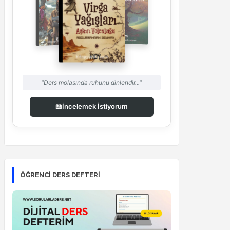
"Ders molasında ruhunu dinlendir..."
📖
İncelemek İstiyorum
ÖĞRENCI DERS DEFTERI