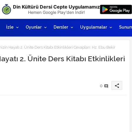
Din Kültürü Dersi Cepte Uygulamamız
Hemen Google Play'den İndir!
İzle
Oyunlar
Dersler
Uygulamalar
Sunum
in Hayatı 2. Ünite Ders Kitabı Etkinlikleri Cevapları: Hz. Ebu Bekir
yatı 2. Ünite Ders Kitabı Etkinlikleri
share
0