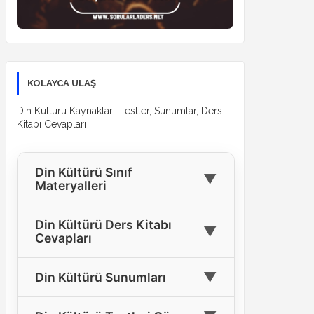
KOLAYCA ULAŞ
Din Kültürü Kaynakları: Testler, Sunumlar, Ders
Kitabı Cevapları
Din Kültürü Sınıf
▼
Materyalleri
🎓
4. Sınıf Din Kültürü Materyalleri
Din Kültürü Ders Kitabı
▼
Cevapları
🎓
5. Sınıf Din Kültürü Materyalleri
4. Sınıf Din Kültürü Ders Kitabı
🎓
6. Sınıf Din Kültürü Materyalleri
▼
Din Kültürü Sunumları
📘
Cevapları
🎓
7. Sınıf Din Kültürü Materyalleri
Tüm Sınıflar İçin Din Kültürü
5. Sınıf Din Kültürü Ders Kitabı