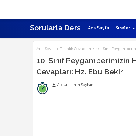
Sorularla Ders
Ana Sayfa
Sınıflar
Ana Sayfa
Etkinlik Cevapları
10. Sınıf Peygamberimiz
10. Sınıf Peygamberimizin Ha
Cevapları: Hz. Ebu Bekir
Abdurrahman Seyhan
person