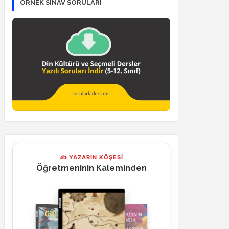
ÖRNEK SINAV SORULARI
✍ YAZARIN KÖŞESİ
Öğretmeninin Kaleminden