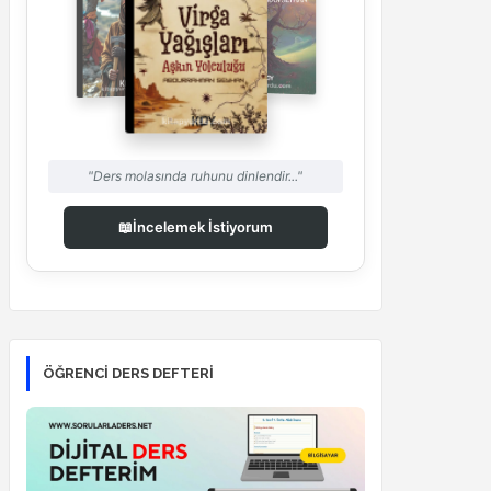
"Ders molasında ruhunu dinlendir..."
📖
İncelemek İstiyorum
ÖĞRENCI DERS DEFTERI