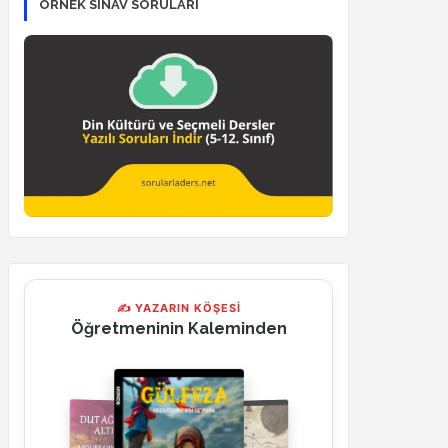
ÖRNEK SINAV SORULARI
✍ YAZARIN KÖŞESİ
Öğretmeninin Kaleminden