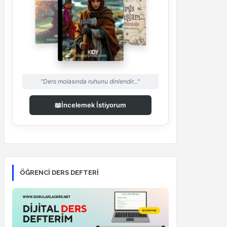
"Ders molasında ruhunu dinlendir..."
📖
İncelemek İstiyorum
ÖĞRENCI DERS DEFTERI