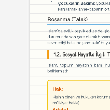
Çocukların Bakımı:
Çocuklar
karşılamak anne-babanın ort
Boşanma (Talak)
İslam'da evlilik teşvik edilse de, şi
durumunda son çare olarak boşanmay
sevmediği helal boşanmaktır." buyur
1.2. Sosyal Hayatla İlgili
İslam, toplum hayatının barış, h
belirlemiştir.
Hak:
Kişinin dinen ve hukuken koruma 
mülkiyet hakkı).
Adalet: