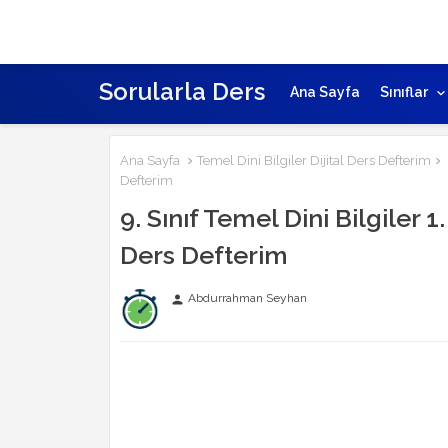
Sorularla Ders
Ana Sayfa
Sınıflar
Ana Sayfa
Temel Dini Bilgiler Dijital Ders Defterim
Defterim
9. Sınıf Temel Dini Bilgiler 1
Ders Defterim
Abdurrahman Seyhan
person