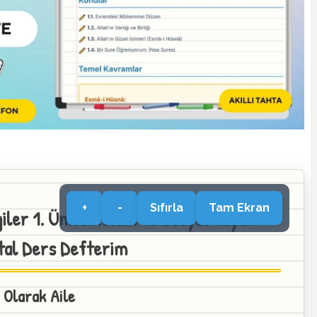
+
-
Sıfırla
Tam Ekran
giler 1. Ünite: İslam ve Sosyal Hayat -
ital Ders Defterim
 Olarak Aile