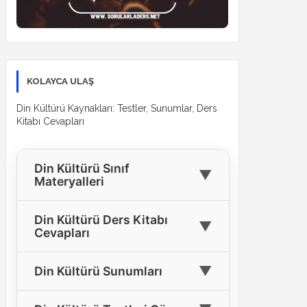
KOLAYCA ULAŞ
Din Kültürü Kaynakları: Testler, Sunumlar, Ders
Kitabı Cevapları
Din Kültürü Sınıf
▼
Materyalleri
🎓
4. Sınıf Din Kültürü Materyalleri
Din Kültürü Ders Kitabı
▼
Cevapları
🎓
5. Sınıf Din Kültürü Materyalleri
4. Sınıf Din Kültürü Ders Kitabı
🎓
6. Sınıf Din Kültürü Materyalleri
▼
Din Kültürü Sunumları
📘
Cevapları
🎓
7. Sınıf Din Kültürü Materyalleri
Tüm Sınıflar İçin Din Kültürü
5. Sınıf Din Kültürü Ders Kitabı