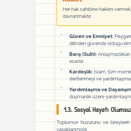
Her hak sahibine hakkını vermek,
davranmaktır.
Güven ve Emniyet:
Peygamb
dilinden güvende olduğu kims
Barış (Sulh):
Anlaşmazlıkları
esastır.
Kardeşlik:
İslam, tüm müminler
dertlenmeyi ve yardımlaşmayı 
Yardımlaşma ve Dayanışm
düşmanlık üzere yardımlaşmay
1.3. Sosyal Hayatı Olumsu
Toplumun huzurunu ve bireylerin i
yasaklanmıştır.