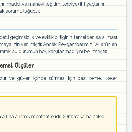
ın maddi ve manevi (eğitim, terbiye) ihtiyaçlarını
ak sorumluluğudur.
ddetli geçimsizlik ve evlilik birliğinin temelden sarsılması
a izin verilmiştir. Ancak Peygamberimiz, "Allah'ın en
arak bu durumun hoş karşılanmadığını belirtmiştir.
 Temel Ölçüler
uzur ve güven içinde sürmesi için bazı temel ilkeler
altına alınmış menfaatleridir. (Örn: Yaşama hakkı,