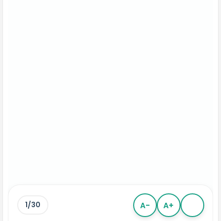
1/30
A-
A+