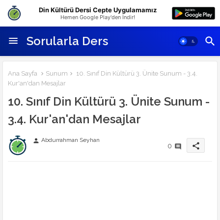
Din Kültürü Dersi Cepte Uygulamamız
Hemen Google Play'den İndir!
Sorularla Ders
Ana Sayfa
Sunum
10. Sınıf Din Kültürü 3. Ünite Sunum - 3.4.
Kur'an'dan Mesajlar
10. Sınıf Din Kültürü 3. Ünite Sunum -
3.4. Kur'an'dan Mesajlar
Abdurrahman Seyhan
person
share
0