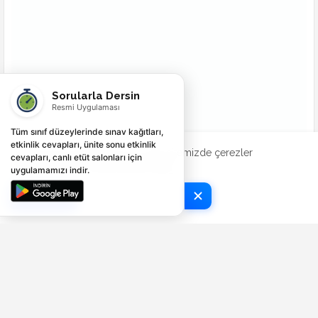
Sorularla Dersin
Resmi Uygulaması
Tüm sınıf düzeylerinde sınav kağıtları,
etkinlik cevapları, ünite sonu etkinlik
Deneyiminizi geliştirmek için web sitemizde çerezler
cevapları, canlı etüt salonları için
kullanılmaktadır.
Şimdi Kontrol Et
uygulamamızı indir.
Tamam