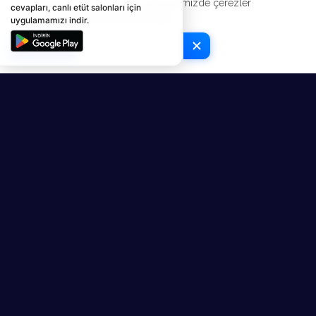
Deneyiminizi geliştirmek için web sitemizde çerezler
cevapları, canlı etüt salonları için
kullanılmaktadır.
Şimdi Kontrol Et
uygulamamızı indir.
Tamam