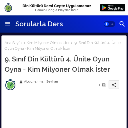
Din Kültürü Dersi Cepte Uygulamamız
Hemen Google Play'den İndir!
Sorularla Ders
Ana Sayfa
Kim Milyoner Olmak İster
9. Sınıf Din Kültürü 4. Ünite
Oyun Oyna - Kim Milyoner Olmak İster
9. Sınıf Din Kültürü 4. Ünite Oyun
Oyna - Kim Milyoner Olmak İster
Abdurrahman Seyhan
person
share
0