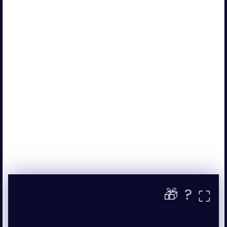
🎁
?
⛶