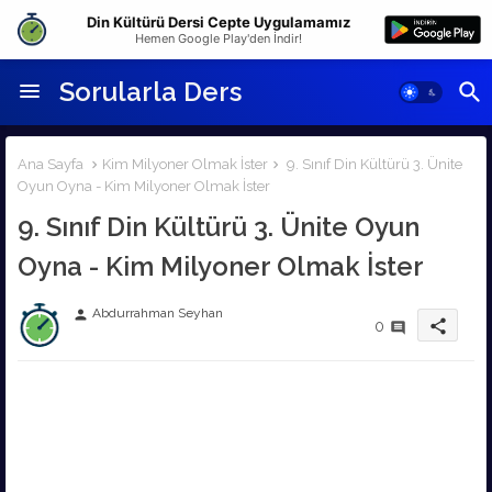
Din Kültürü Dersi Cepte Uygulamamız
Hemen Google Play'den İndir!
Sorularla Ders
Ana Sayfa
Kim Milyoner Olmak İster
9. Sınıf Din Kültürü 3. Ünite
Oyun Oyna - Kim Milyoner Olmak İster
9. Sınıf Din Kültürü 3. Ünite Oyun
Oyna - Kim Milyoner Olmak İster
Abdurrahman Seyhan
person
share
0