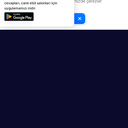
Deneyiminizi geliştirmek için web sitemizde çerezler
cevapları, canlı etüt salonları için
kullanılmaktadır.
Şimdi Kontrol Et
uygulamamızı indir.
Tamam