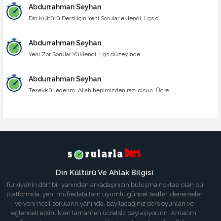
Abdurrahman Seyhan
Din Kültürü Dersi İçin Yeni Sorular eklendi. Lgs d...
Abdurrahman Seyhan
Yeni Zor Sorular Yüklendi. Lgs düzeyinde
Abdurrahman Seyhan
Teşekkür ederim. Allah hepimizden razı olsun. Ücre...
Din Kültürü Ve Ahlak Bilgisi
Türkiye’nin dört bir yanından arkadaşınızın buluşma noktası olan bu
platformda; yeni müfredata tam uyumlu güncel testler, denemeler
ve yeni nesil soruların yanında, bayılacağınız ders oyunları ve
eğlenceli etkinlikleri tamamen ücretsiz paylaşıyorum. Amacım,