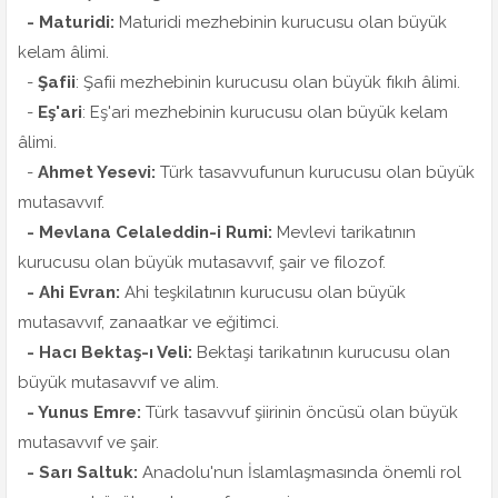
- Maturidi:
Maturidi mezhebinin kurucusu olan büyük
kelam âlimi.
-
Şafii
: Şafii mezhebinin kurucusu olan büyük fıkıh âlimi.
-
Eş'ari
: Eş'ari mezhebinin kurucusu olan büyük kelam
âlimi.
-
Ahmet Yesevi:
Türk tasavvufunun kurucusu olan büyük
mutasavvıf.
- Mevlana Celaleddin-i Rumi:
Mevlevi tarikatının
kurucusu olan büyük mutasavvıf, şair ve filozof.
- Ahi Evran:
Ahi teşkilatının kurucusu olan büyük
mutasavvıf, zanaatkar ve eğitimci.
- Hacı Bektaş-ı Veli:
Bektaşi tarikatının kurucusu olan
büyük mutasavvıf ve alim.
- Yunus Emre:
Türk tasavvuf şiirinin öncüsü olan büyük
mutasavvıf ve şair.
- Sarı Saltuk:
Anadolu'nun İslamlaşmasında önemli rol