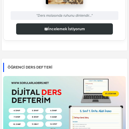
"Ders molasında ruhunu dinlendir..."
📖
İncelemek İstiyorum
ÖĞRENCI DERS DEFTERI