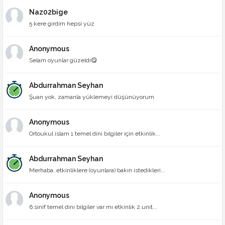
Naz02bige
5 kere girdim hepsi yüz
Anonymous
Selam oyunlar güzeldi😋
Abdurrahman Seyhan
Şuan yok, zamanla yüklemeyi düşünüyorum
Anonymous
Ortoukul islam 1 temel dini bilgiler için etkinlik...
Abdurrahman Seyhan
Merhaba, etkinliklere (oyunlara) bakın istedikleri...
Anonymous
6.sinif temel dini bilgiler var mı etkinlik 2.unit...