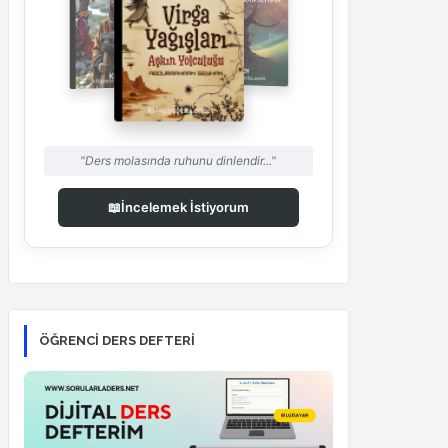
"Ders molasında ruhunu dinlendir..."
📖
İncelemek İstiyorum
ÖĞRENCI DERS DEFTERI