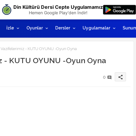
Din Kültürü Dersi Cepte Uygulamamız
Hemen Google Play'den İndir!
İzle
Oyunlar
Dersler
Uygulamalar
Sunum
ı Vazifelerimiz - KUTU OYUNU -Oyun Oyna
imiz - KUTU OYUNU -Oyun Oyna
share
0