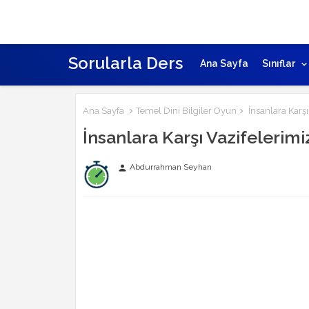
Sorularla Ders
Ana Sayfa
Sınıflar
Ana Sayfa
Temel Dini Bilgiler Oyun
İnsanlara Karş
İnsanlara Karşı Vazifeler
Abdurrahman Seyhan
person