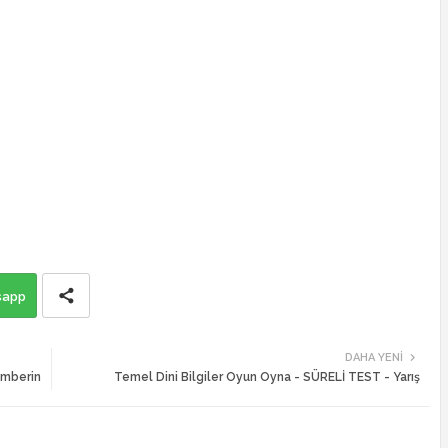
sapp
DAHA YENI
amberin
Temel Dini Bilgiler Oyun Oyna - SÜRELİ TEST - Yarış