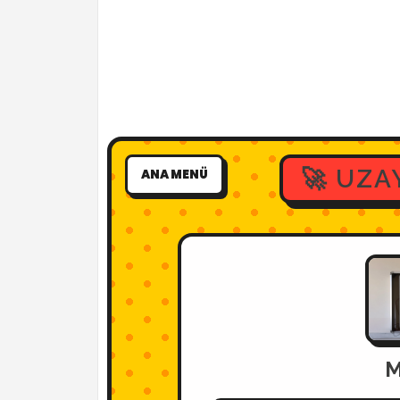
🚀 UZA
ANA MENÜ
M