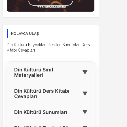
KOLAYCA ULAŞ
Din Kültürü Kaynakları: Testler, Sunumlar, Ders
Kitabı Cevapları
Din Kültürü Sınıf
▼
Materyalleri
🎓
4. Sınıf Din Kültürü Materyalleri
Din Kültürü Ders Kitabı
▼
Cevapları
🎓
5. Sınıf Din Kültürü Materyalleri
4. Sınıf Din Kültürü Ders Kitabı
🎓
6. Sınıf Din Kültürü Materyalleri
▼
Din Kültürü Sunumları
📘
Cevapları
🎓
7. Sınıf Din Kültürü Materyalleri
Tüm Sınıflar İçin Din Kültürü
5. Sınıf Din Kültürü Ders Kitabı