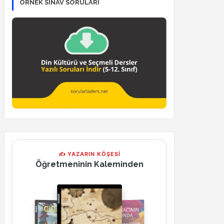
ÖRNEK SINAV SORULARI
✍ YAZARIN KÖŞESİ
Öğretmeninin Kaleminden