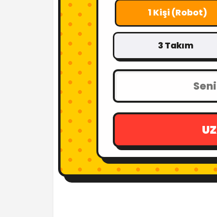
1 Kişi (Robot)
3 Takım
UZ