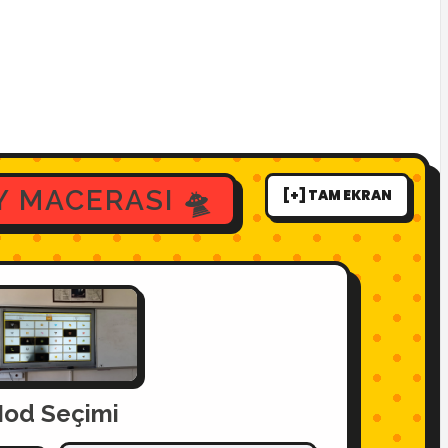
Y MACERASI 🛸
[+] TAM EKRAN
od Seçimi