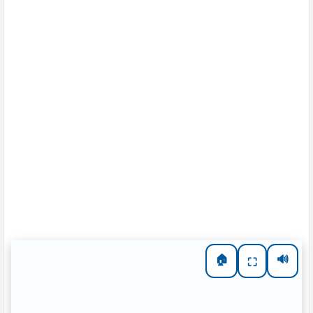
🏠
🔊
⛶