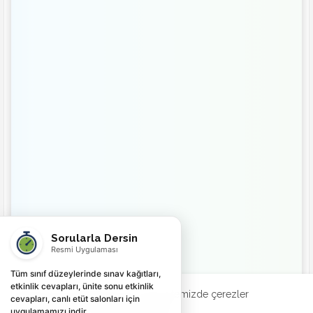
Sorularla Dersin
Resmi Uygulaması
Tüm sınıf düzeylerinde sınav kağıtları,
etkinlik cevapları, ünite sonu etkinlik
Deneyiminizi geliştirmek için web sitemizde çerezler
cevapları, canlı etüt salonları için
kullanılmaktadır.
Şimdi Kontrol Et
uygulamamızı indir.