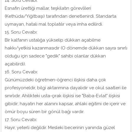
14. Soru Cevabı:
Esnafın ürettiği mallar, teşkilatın görevlileri
(Kethüda/Yiğitbaşı) tarafından denetlenirdi. Standarta
uymayan, hatalı mal toplatılır veya imha edilirdi.
15. Soru Cevabı:
Bir kalfanın ustalığa yükselip dükkan açabilme
hakkı/yetkisi kazanmasıdır (O dönemde dükkan sayısı sınırlı
olduğu için sadece "gedik" sahibi olanlar dükkan
açabilirdi).
16. Soru Cevabı:
Günümüzdeki öğretmen-öğrenci ilişkisi daha çok
profesyoneldir, bilgi aktarımına dayalıdır ve okul saatleri ile
sınırlıdır. Ahilikteki usta-çırak ilişkisi ise "Baba-Evlat" ilişkisi
gibidir; hayatın her alanını kapsar, ahlaki eğitimi de içerir ve
ömür boyu süren bir gönül bağı vardır.
17. Soru Cevabı:
Hayır, yeterli değildir. Mesleki becerinin yanında güzel