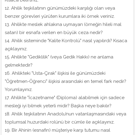
Kısaca belirtiniz.
12. Ahilik teşkilatının günümüzdeki karşılığı olan veya
benzer görevleri yürüten kurumlara iki örnek veriniz.
13. Ahilikte meslek ahlakına uymayan (örneğin hileli mal
satan) bir esnafa verilen en büyük ceza nedir?
14. Ahilik sisteminde "Kalite Kontrolü" nasıl yapılırdı? Kısaca
açıklayınız.
15. Ahilikte "Gediklilik" (veya Gedik Hakkı) ne anlama
gelmektedir?
16. Ahilikteki "Usta-Çırak" ilişkisi ile günümüzdeki
"Öğretmen-Öğrenci" ilişkisi arasındaki en temel fark nedir?
Yorumlayınız.
17. Ahilikte "İcazetname" (Diploma) alabilmek için sadece
mesleği iyi bilmek yeterli midir? Başka neye bakılır?
18. Ahilik teşkilatının Anadolu’nun vatanlaşmasındaki veya
toplumsal huzurdaki rolünü bir cümle ile açıklayınız.
19. Bir Ahinin (esnafın) müşteriye karşı tutumu nasıl