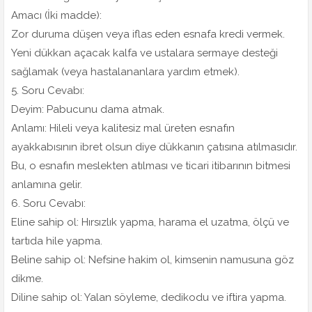
Amacı (İki madde):
Zor duruma düşen veya iflas eden esnafa kredi vermek.
Yeni dükkan açacak kalfa ve ustalara sermaye desteği
sağlamak (veya hastalananlara yardım etmek).
5. Soru Cevabı:
Deyim: Pabucunu dama atmak.
Anlamı: Hileli veya kalitesiz mal üreten esnafın
ayakkabısının ibret olsun diye dükkanın çatısına atılmasıdır.
Bu, o esnafın meslekten atılması ve ticari itibarının bitmesi
anlamına gelir.
6. Soru Cevabı:
Eline sahip ol: Hırsızlık yapma, harama el uzatma, ölçü ve
tartıda hile yapma.
Beline sahip ol: Nefsine hakim ol, kimsenin namusuna göz
dikme.
Diline sahip ol: Yalan söyleme, dedikodu ve iftira yapma.