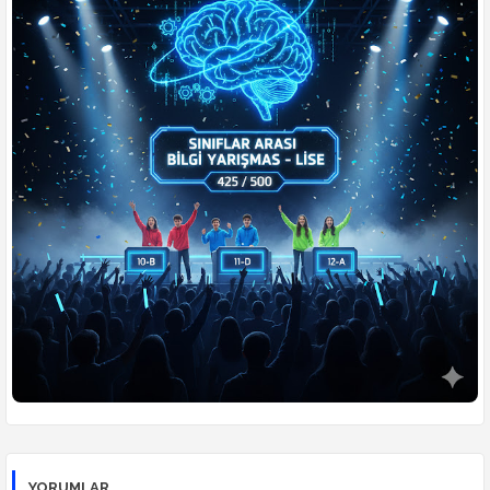
🧮
Matematik
🧠
Zeka Meydanı
🗣️
Türkçe
🏆
Konulu Yarışmalar
👥
Öğrenciler Yarışıyor
⚔️
Din Kültürü Düelloları
🎮
Ders Arası Oyunlar
YORUMLAR