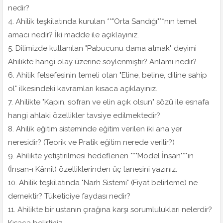
nedir?
4. Ahilik teşkilatında kurulan **"Orta Sandığı"**nın temel
amacı nedir? İki madde ile açıklayınız.
5. Dilimizde kullanılan "Pabucunu dama atmak" deyimi
Ahilikte hangi olay üzerine söylenmiştir? Anlamı nedir?
6. Ahilik felsefesinin temeli olan "Eline, beline, diline sahip
ol" ilkesindeki kavramları kısaca açıklayınız.
7. Ahilikte "Kapın, sofran ve elin açık olsun" sözü ile esnafa
hangi ahlaki özellikler tavsiye edilmektedir?
8. Ahilik eğitim sisteminde eğitim verilen iki ana yer
neresidir? (Teorik ve Pratik eğitim nerede verilir?)
9. Ahilikte yetiştirilmesi hedeflenen **"Model İnsan"**ın
(İnsan-ı Kâmil) özelliklerinden üç tanesini yazınız.
10. Ahilik teşkilatında "Narh Sistemi" (Fiyat belirleme) ne
demektir? Tüketiciye faydası nedir?
11. Ahilikte bir ustanın çırağına karşı sorumlulukları nelerdir?