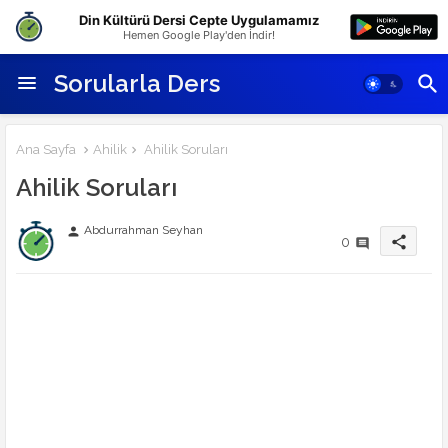
Din Kültürü Dersi Cepte Uygulamamız
Hemen Google Play'den İndir!
Sorularla Ders
Ana Sayfa
Ahilik
Ahilik Soruları
Ahilik Soruları
Abdurrahman Seyhan
person
share
0