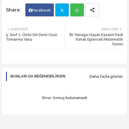
Facebook
Twi
Wh
DAHA ESKI
DAHA YENI
5. Sınıf 2. Ünite Din Dersi Oyun
İlk Yumağa Ulaşan Kazanır! Kedi
tte
ats
Tırmanma Yarışı
Yumak Eğlenceli Matematik
Oyunu
r
app
BUNLARI DA BEĞENEBILIRSIN
Daha fazla göster
Error:
Sonuç bulunamadı