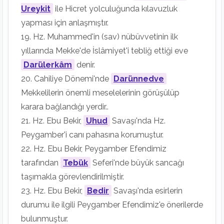
Ureykit
ile Hicret yolculuğunda kılavuzluk
yapması için anlaşmıştır.
19. Hz. Muhammed'in (sav) nübüvvetinin ilk
yıllarında Mekke'de İslâmiyet'i tebliğ ettiği eve
Darülerkâm
denir.
20. Cahiliye Dönemi'nde
Darünnedve
Mekkelilerin önemli meselelerinin görüşülüp
karara bağlandığı yerdir..
21. Hz. Ebu Bekir,
Uhud
Savaşı'nda Hz.
Peygamber'i canı pahasına korumuştur.
22. Hz. Ebu Bekir, Peygamber Efendimiz
tarafından
Tebük
Seferi'nde büyük sancağı
taşımakla görevlendirilmiştir.
23. Hz. Ebu Bekir,
Bedir
Savaşı'nda esirlerin
durumu ile ilgili Peygamber Efendimiz'e önerilerde
bulunmuştur.