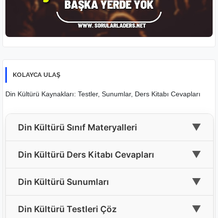
KOLAYCA ULAŞ
Din Kültürü Kaynakları: Testler, Sunumlar, Ders Kitabı Cevapları
▼
Din Kültürü Sınıf Materyalleri
🎓
4. Sınıf Din Kültürü Materyalleri
▼
Din Kültürü Ders Kitabı Cevapları
🎓
5. Sınıf Din Kültürü Materyalleri
📘
4. Sınıf Din Kültürü Ders Kitabı Cevapları
▼
Din Kültürü Sunumları
🎓
6. Sınıf Din Kültürü Materyalleri
📘
5. Sınıf Din Kültürü Ders Kitabı Cevapları(Yeni)
🖥️
Tüm Sınıflar İçin Din Kültürü Sunumları
▼
🎓
Din Kültürü Testleri Çöz
7. Sınıf Din Kültürü Materyalleri
📘
6. Sınıf Din Kültürü Ders Kitabı Cevapları(Yeni)