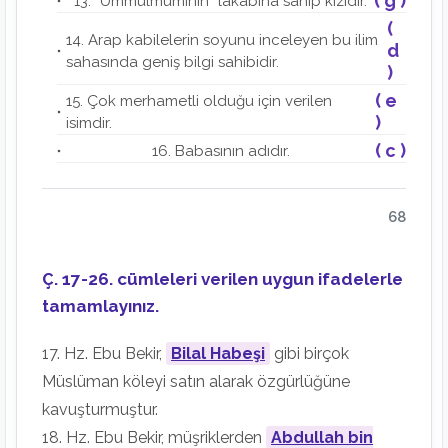
( g )
13. “Ümmülmüminin” lakabına sahip kızıdır.
(
14. Arap kabilelerin soyunu inceleyen bu ilim
d
sahasında geniş bilgi sahibidir.
)
( e
15. Çok merhametli olduğu için verilen
)
isimdir.
( c )
16. Babasının adıdır.
68
Ç. 17-26. cümleleri verilen uygun ifadelerle
tamamlayınız.
17. Hz. Ebu Bekir,
Bilal Habeşi
gibi birçok
Müslüman köleyi satın alarak özgürlüğüne
kavuşturmuştur.
18. Hz. Ebu Bekir, müşriklerden
Abdullah bin