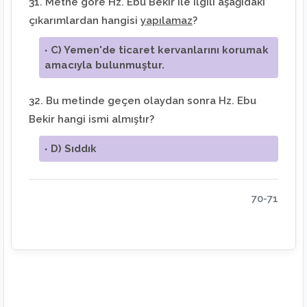
31. Metne göre Hz. Ebu Bekir ile ilgili aşağıdaki
çıkarımlardan hangisi
yapılamaz
?
C) Yemen'de ticaret kervanlarını korumak
amacıyla bulunmuştur.
32. Bu metinde geçen olaydan sonra Hz. Ebu
Bekir hangi ismi almıştır?
D) Sıddık
70-71