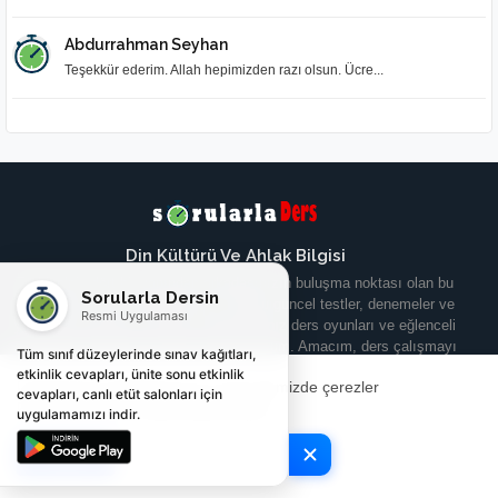
Abdurrahman Seyhan
Teşekkür ederim. Allah hepimizden razı olsun. Ücre...
Din Kültürü Ve Ahlak Bilgisi
Türkiye’nin dört bir yanından arkadaşınızın buluşma noktası olan bu
Sorularla Dersin
platformda; yeni müfredata tam uyumlu güncel testler, denemeler ve
Resmi Uygulaması
yeni nesil soruların yanında, bayılacağınız ders oyunları ve eğlenceli
etkinlikleri tamamen ücretsiz paylaşıyorum. Amacım, ders çalışmayı
Tüm sınıf düzeylerinde sınav kağıtları,
senin için bir yük olmaktan çıkarıp keyifli bir yolculuğa dönüştürmek.
etkinlik cevapları, ünite sonu etkinlik
Deneyiminizi geliştirmek için web sitemizde çerezler
Menüden hemen sınıfını seçerek hem yüzlerce soruyu çözmeye
cevapları, canlı etüt salonları için
kullanılmaktadır.
Şimdi Kontrol Et
başlayabilir hem de öğretici oyunlarla bilgilerini tazeleyebilirsin. Haydi,
uygulamamızı indir.
keşfetmeye başla!
Tamam