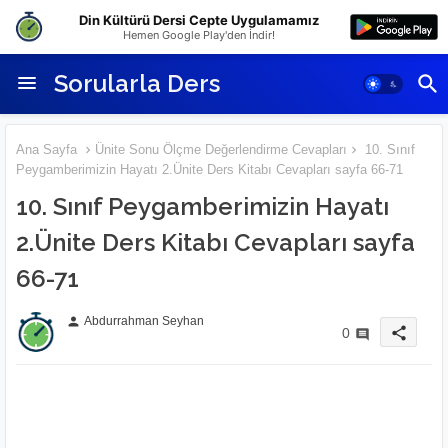
Din Kültürü Dersi Cepte Uygulamamız
Hemen Google Play'den İndir!
Sorularla Ders
Ana Sayfa
Ünite Sonu Ölçme Değerlendirme Cevapları
10. Sınıf
Peygamberimizin Hayatı 2.Ünite Ders Kitabı Cevapları sayfa 66-71
10. Sınıf Peygamberimizin Hayatı
2.Ünite Ders Kitabı Cevapları sayfa
66-71
Abdurrahman Seyhan
person
share
0