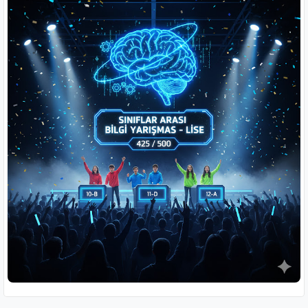
🧪
Fen Bilimleri
Diğer Dini Oyun Aktiviteleri
🧮
Matematik
🧠
Zeka Meydanı
🗣️
Türkçe
🏆
Konulu Yarışmalar
👥
Öğrenciler Yarışıyor
⚔️
Din Kültürü Düelloları
🎮
Ders Arası Oyunlar