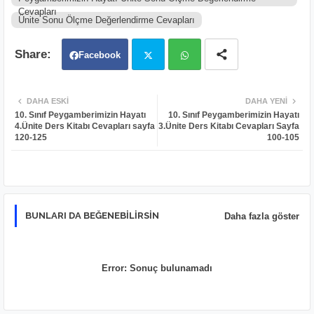
Cevapları
Ünite Sonu Ölçme Değerlendirme Cevapları
Facebook
Twit
Wh
DAHA ESKI
DAHA YENI
10. Sınıf Peygamberimizin Hayatı
10. Sınıf Peygamberimizin Hayatı
ter
atsa
4.Ünite Ders Kitabı Cevapları sayfa
3.Ünite Ders Kitabı Cevapları Sayfa
120-125
100-105
pp
BUNLARI DA BEĞENEBILIRSIN
Daha fazla göster
Error:
Sonuç bulunamadı