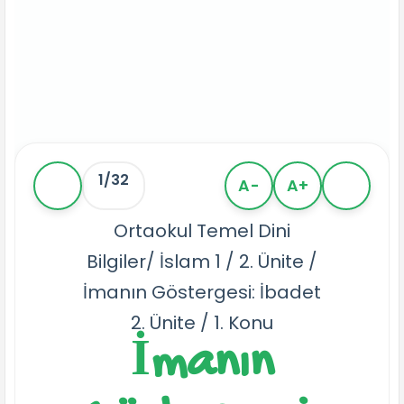
1/32
A-
A+
Ortaokul Temel Dini
Bilgiler/ İslam 1 / 2. Ünite /
İmanın Göstergesi: İbadet
2. Ünite / 1. Konu
İmanın