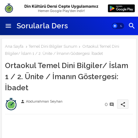
Din Kültürü Dersi Cepte Uygulamamız
Hemen Google Play'den İndir!
Sorularla Ders
Ana Sayfa
Temel Dini Bilgiler Sunum
Ortaokul Temel Dini
Bilgiler/ İslam 1 / 2. Ünite / İmanın Göstergesi: İbadet
Ortaokul Temel Dini Bilgiler/ İslam
1 / 2. Ünite / İmanın Göstergesi:
İbadet
Abdurrahman Seyhan
person
0
share