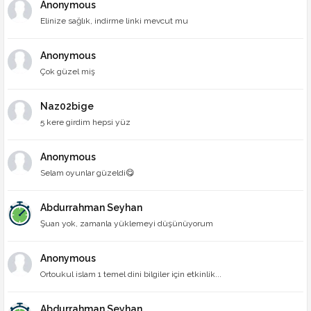
Anonymous
Elinize sağlık, indirme linki mevcut mu
Anonymous
Çok güzel miş
Naz02bige
5 kere girdim hepsi yüz
Anonymous
Selam oyunlar güzeldi😋
Abdurrahman Seyhan
Şuan yok, zamanla yüklemeyi düşünüyorum
Anonymous
Ortoukul islam 1 temel dini bilgiler için etkinlik...
Abdurrahman Seyhan