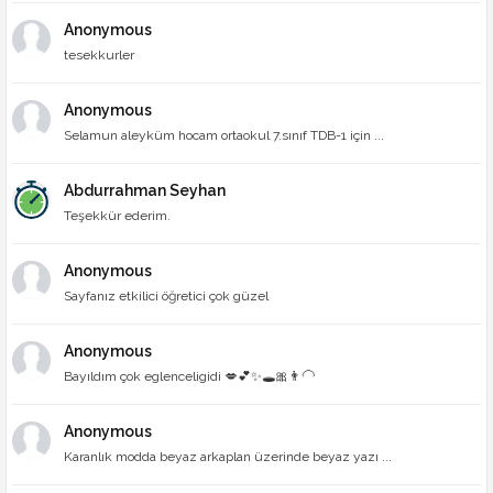
Anonymous
tesekkurler
Anonymous
Selamun aleyküm hocam ortaokul 7.sınıf TDB-1 için ...
Abdurrahman Seyhan
Teşekkür ederim.
Anonymous
Sayfanız etkilici öğretici çok güzel
Anonymous
Bayıldım çok eglenceligidi 💋💕✨🕳🎀👨‍🦲
Anonymous
Karanlık modda beyaz arkaplan üzerinde beyaz yazı ...