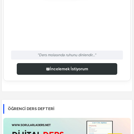
"Ders molasında ruhunu dinlendir..."
📖
İncelemek İstiyorum
ÖĞRENCI DERS DEFTERI