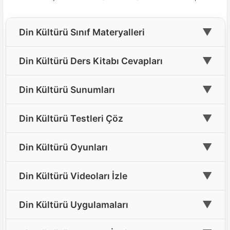
▼
Din Kültürü Sınıf Materyalleri
🎓
4. Sınıf Din Kültürü Materyalleri
▼
Din Kültürü Ders Kitabı Cevapları
🎓
5. Sınıf Din Kültürü Materyalleri
📘
4. Sınıf Din Kültürü Ders Kitabı Cevapları
▼
Din Kültürü Sunumları
🎓
6. Sınıf Din Kültürü Materyalleri
📘
5. Sınıf Din Kültürü Ders Kitabı Cevapları(Yeni)
🖥️
Tüm Sınıflar İçin Din Kültürü Sunumları
▼
🎓
Din Kültürü Testleri Çöz
7. Sınıf Din Kültürü Materyalleri
📘
6. Sınıf Din Kültürü Ders Kitabı Cevapları(Yeni)
🎓
8. Sınıf Din Kültürü Materyalleri
📝
4. Sınıf Din Kültürü Testleri Çöz
▼
📘
Din Kültürü Oyunları
7. Sınıf Din Kültürü Ders Kitabı Cevapları
🎓
9. Sınıf Din Kültürü Materyalleri
📝
5. Sınıf Din Kültürü Testleri Çöz
📘
Din Kültürü Oyun ve Etkinlikleri
8. Sınıf Din Kültürü Ders Kitabı Cevapları
▼
Din Kültürü Videoları İzle
🎓
10. Sınıf Din Kültürü Materyalleri
📝
6. Sınıf Din Kültürü Testleri Çöz
📘
9. Sınıf Din Kültürü Ders Kitabı Cevapları(Yeni)
🎲
4. Sınıf Din Kültürü Oyun ve Etkinlik
🎓
🎵
Din Kültürü Ders Şarkıları Dinle
11. Sınıf Din Kültürü Materyalleri
▼
📝
Din Kültürü Uygulamaları
7. Sınıf Din Kültürü Testleri Çöz
📘
10. Sınıf Din Kültürü Ders Kitabı Cevapları(Yeni)
🎲
5. Sınıf Din Kültürü Oyun ve Etkinlik
🎓
12. Sınıf Din Kültürü Materyalleri
🎬
Dini Film İzle
📝
8. Sınıf Din Kültürü Testleri Çöz
📘
📱
11. Sınıf Din Kültürü Ders Kitabı Cevapları
Ücretsiz Din Kültürü Hizmetlerimiz