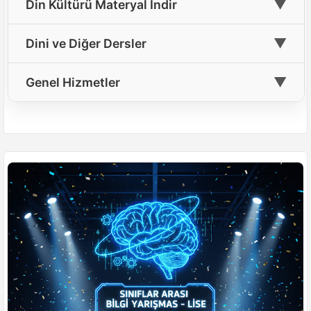
🎲
6. Sınıf Din Kültürü Oyun ve Etkinlik
▼
Din Kültürü Materyal İndir
📝
🤲
9. Sınıf Din Kültürü Testleri Çöz
En Güzel İlahileri Dinle
📘
12. Sınıf Din Kültürü Ders Kitabı Cevapları
🎲
7. Sınıf Din Kültürü Oyun ve Etkinlik
📥
5. Sınıf Din Kültürü Materyal İndir
▼
Dini ve Diğer Dersler
📝
10. Sınıf Din Kültürü Testleri Çöz
📖
Peygamberlerin Hayatını İzle
📘
9. Sınıf Temel Dini Bilgiler Ders Kitabı Cevapları(Yeni)
🎲
8. Sınıf Din Kültürü Oyun ve Etkinlik
📥
8. Sınıf Din Kültürü Materyal İndir
📝
📚
11. Sınıf Din Kültürü Testleri Çöz
Temel Dini Bilgiler
▼
Genel Hizmetler
📹
Lise Din Kültürü Ders Videoları
10. Sınıf Peygamberimizin Hayatı Ders Kitabı
🎲
9. Sınıf Din Kültürü Oyun ve Etkinlik
📘
📥
9. Sınıf Din Kültürü Materyal İndir
Cevapları(Yeni)
📝
🕌
12. Sınıf Din Kültürü Testleri Çöz
Peygamberimizin Hayatı
🎲
10. Sınıf Din Kültürü Oyun ve Etkinlik
📰
Haberler
Tüm Din Kültürü İndirme Kaynakları
🤝
Ahilik
🎲
11. Sınıf Din Kültürü Oyun ve Etkinlik
💡
Başarı İpuçları
📥
🏛️
Genel Din Kültürü İndirme Sayfası
İnkılap Tarihi
🎲
12. Sınıf Din Kültürü Oyun ve Etkinlik
📘
Müfredat
🧪
Fen Bilimleri
Diğer Dini Oyun Aktiviteleri
🧮
Matematik
🧠
Zeka Meydanı
🗣️
Türkçe
🏆
Konulu Yarışmalar
👥
Öğrenciler Yarışıyor