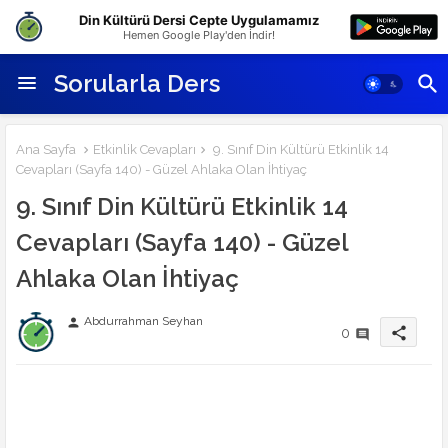
Din Kültürü Dersi Cepte Uygulamamız
Hemen Google Play'den İndir!
Sorularla Ders
Ana Sayfa
Etkinlik Cevapları
9. Sınıf Din Kültürü Etkinlik 14
Cevapları (Sayfa 140) - Güzel Ahlaka Olan İhtiyaç
9. Sınıf Din Kültürü Etkinlik 14
Cevapları (Sayfa 140) - Güzel
Ahlaka Olan İhtiyaç
Abdurrahman Seyhan
person
share
0