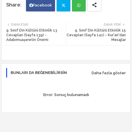
Facebook
Twi
Wh
DAHA ESKI
DAHA YENI
9. Sınıf Din Kültürü Etkinlik 13
9. Sınıf Din Kültürü Etkinlik 15
tte
ats
Cevapları (Sayfa 139) -
Cevapları (Sayfa 141) - Kur'an'dan
Adabımuaşeretin Önemi
Mesajlar
r
app
BUNLARI DA BEĞENEBILIRSIN
Daha fazla göster
Error:
Sonuç bulunamadı