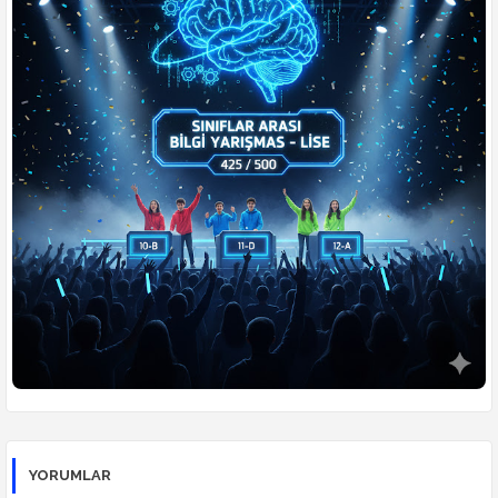
🧠
Zeka Meydanı
🗣️
Türkçe
🏆
Konulu Yarışmalar
👥
Öğrenciler Yarışıyor
⚔️
Din Kültürü Düelloları
🎮
Ders Arası Oyunlar
YORUMLAR