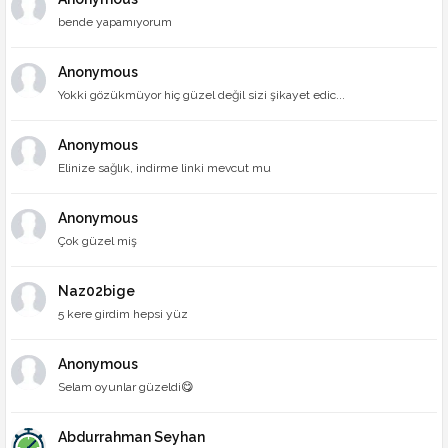
bende yapamıyorum
Anonymous
Yokki gözükmüyor hiç güzel değil sizi şikayet edic...
Anonymous
Elinize sağlık, indirme linki mevcut mu
Anonymous
Çok güzel miş
Naz02bige
5 kere girdim hepsi yüz
Anonymous
Selam oyunlar güzeldi😋
Abdurrahman Seyhan