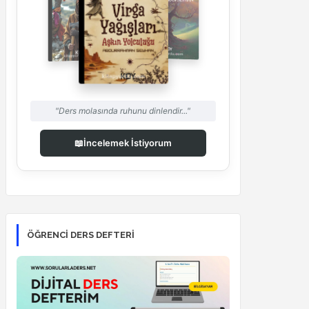
"Ders molasında ruhunu dinlendir..."
📖
İncelemek İstiyorum
ÖĞRENCI DERS DEFTERI