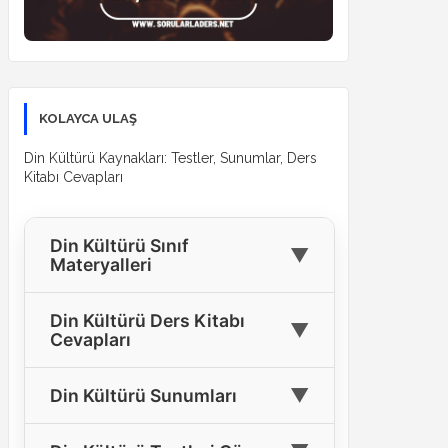
KOLAYCA ULAŞ
Din Kültürü Kaynakları: Testler, Sunumlar, Ders
Kitabı Cevapları
Din Kültürü Sınıf
▼
Materyalleri
🎓
4. Sınıf Din Kültürü Materyalleri
Din Kültürü Ders Kitabı
▼
Cevapları
🎓
5. Sınıf Din Kültürü Materyalleri
4. Sınıf Din Kültürü Ders Kitabı
🎓
6. Sınıf Din Kültürü Materyalleri
▼
Din Kültürü Sunumları
📘
Cevapları
🎓
7. Sınıf Din Kültürü Materyalleri
Tüm Sınıflar İçin Din Kültürü
5. Sınıf Din Kültürü Ders Kitabı