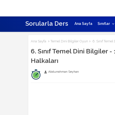
Sorularla Ders
Ana Sayfa
Sınıflar
Ana Sayfa
Temel Dini Bilgiler Oyun
6. Sınıf Temel 
6. Sınıf Temel Dini Bilgiler 
Halkaları
Abdurrahman Seyhan
person