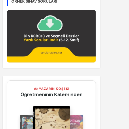
ÖRNEK SINAV SORULARI
✍ YAZARIN KÖŞESİ
Öğretmeninin Kaleminden