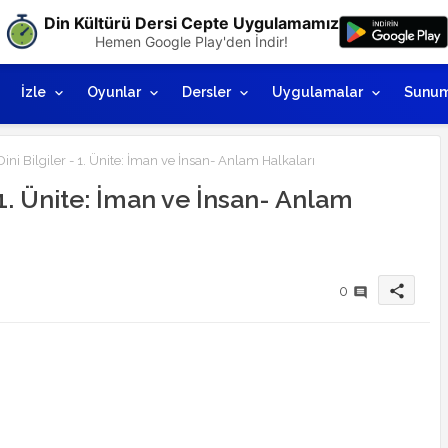
Din Kültürü Dersi Cepte Uygulamamız
Hemen Google Play'den İndir!
İzle
Oyunlar
Dersler
Uygulamalar
Sunum
Dini Bilgiler - 1. Ünite: İman ve İnsan- Anlam Halkaları
- 1. Ünite: İman ve İnsan- Anlam
share
0