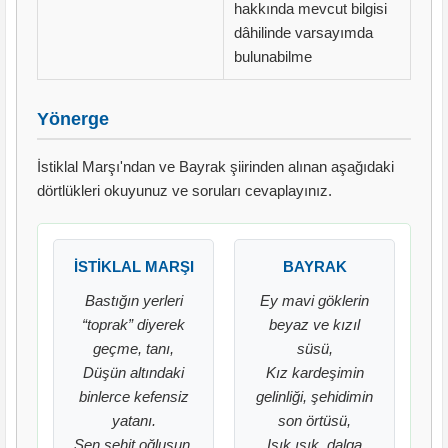
hakkında mevcut bilgisi
dâhilinde varsayımda
bulunabilme
Yönerge
İstiklal Marşı'ndan ve Bayrak şiirinden alınan aşağıdaki
dörtlükleri okuyunuz ve soruları cevaplayınız.
İSTİKLAL MARŞI
BAYRAK
Bastığın yerleri
Ey mavi göklerin
“toprak” diyerek
beyaz ve kızıl
geçme, tanı,
süsü,
Düşün altındaki
Kız kardeşimin
binlerce kefensiz
gelinliği, şehidimin
yatanı.
son örtüsü,
Sen şehit oğlusun,
Işık ışık, dalga