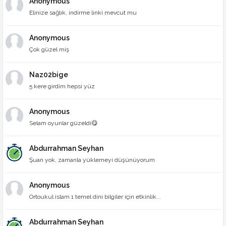
Anonymous
Elinize sağlık, indirme linki mevcut mu
Anonymous
Çok güzel miş
Naz02bige
5 kere girdim hepsi yüz
Anonymous
Selam oyunlar güzeldi😋
Abdurrahman Seyhan
Şuan yok, zamanla yüklemeyi düşünüyorum
Anonymous
Ortoukul islam 1 temel dini bilgiler için etkinlik...
Abdurrahman Seyhan