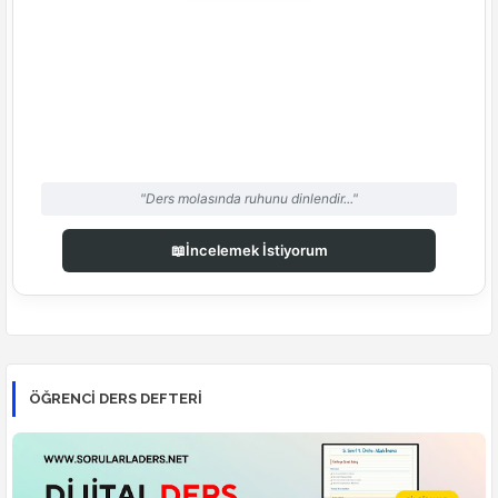
"Ders molasında ruhunu dinlendir..."
📖
İncelemek İstiyorum
ÖĞRENCI DERS DEFTERI