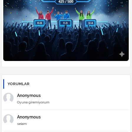
⚔️
Din Kültürü Düelloları
🎮
Ders Arası Oyunlar
YORUMLAR
Anonymous
Oyuna giremiyorum
Anonymous
selam