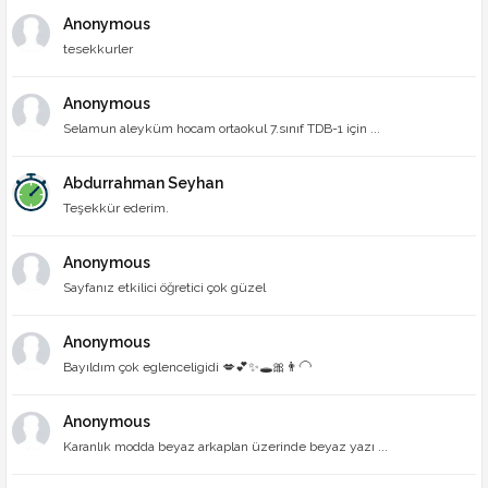
Anonymous
tesekkurler
Anonymous
Selamun aleyküm hocam ortaokul 7.sınıf TDB-1 için ...
Abdurrahman Seyhan
Teşekkür ederim.
Anonymous
Sayfanız etkilici öğretici çok güzel
Anonymous
Bayıldım çok eglenceligidi 💋💕✨🕳🎀👨‍🦲
Anonymous
Karanlık modda beyaz arkaplan üzerinde beyaz yazı ...