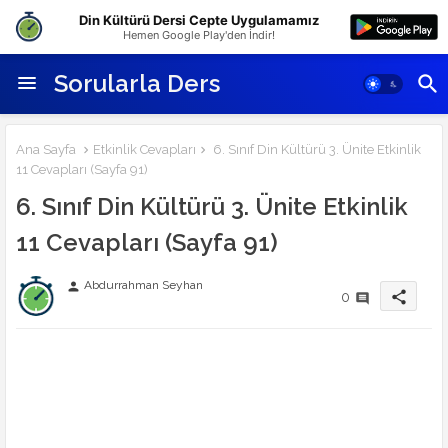
Din Kültürü Dersi Cepte Uygulamamız
Hemen Google Play'den İndir!
Sorularla Ders
Ana Sayfa
Etkinlik Cevapları
6. Sınıf Din Kültürü 3. Ünite Etkinlik
11 Cevapları (Sayfa 91)
6. Sınıf Din Kültürü 3. Ünite Etkinlik
11 Cevapları (Sayfa 91)
Abdurrahman Seyhan
person
share
0