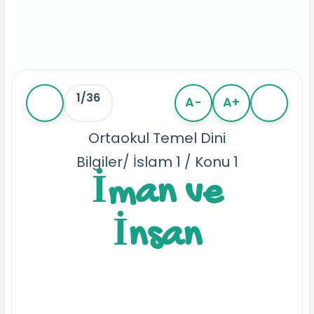
1/36
A-
A+
Ortaokul Temel Dini
Bilgiler/ İslam 1 / Konu 1
İman ve
İnsan