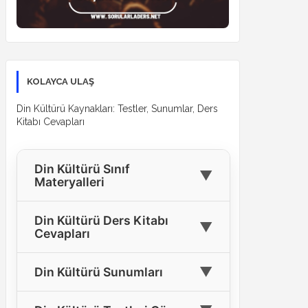
KOLAYCA ULAŞ
Din Kültürü Kaynakları: Testler, Sunumlar, Ders
Kitabı Cevapları
Din Kültürü Sınıf
▼
Materyalleri
🎓
4. Sınıf Din Kültürü Materyalleri
Din Kültürü Ders Kitabı
▼
Cevapları
🎓
5. Sınıf Din Kültürü Materyalleri
4. Sınıf Din Kültürü Ders Kitabı
🎓
6. Sınıf Din Kültürü Materyalleri
▼
Din Kültürü Sunumları
📘
Cevapları
🎓
7. Sınıf Din Kültürü Materyalleri
Tüm Sınıflar İçin Din Kültürü
5. Sınıf Din Kültürü Ders Kitabı