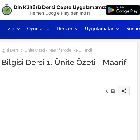
Din Kültürü Dersi Cepte Uygulamamız
Hemen Google Play'den İndir!
İzle
Oyunlar
Dersler
Uygulamalar
Sunum
ilgisi Dersi 1. Ünite Özeti - Maarif Model - PDF İndir
Bilgisi Dersi 1. Ünite Özeti - Maarif
share
0