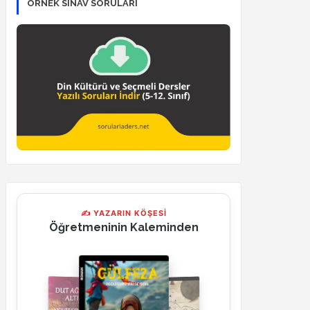
ÖRNEK SINAV SORULARI
✍ YAZARIN KÖŞESİ
Öğretmeninin Kaleminden