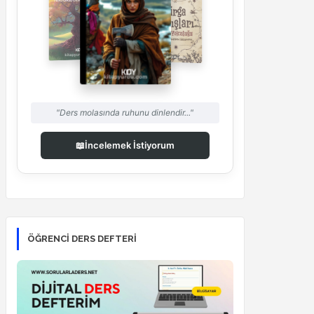
"Ders molasında ruhunu dinlendir..."
📖
İncelemek İstiyorum
ÖĞRENCI DERS DEFTERI