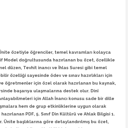
1. Ünite özetiyle öğrenciler, temel kavramları kolayca
aarif Model doğrultusunda hazırlanan bu özet, özellikle
mel düzen, Tevhit inancı ve İhlas Suresi gibi temel
bilir özelliği sayesinde ödev ve sınav hazırlıkları için
i ve öğretmenler için özel olarak hazırlanan bu kaynak,
ersinde başarıya ulaşmalarına destek olur. Dinî
nlayabilmeleri için Allah İnancı konusu sade bir dille
lışmalara hem de grup etkinliklerine uygun olarak
zırlanan PDF, 5. Sınıf Din Kültürü ve Ahlak Bilgisi 1.
ar. Ünite başlıklarına göre detaylandırılmış bu özet,