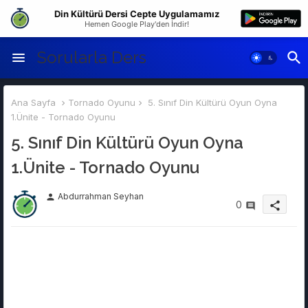
Din Kültürü Dersi Cepte Uygulamamız
Hemen Google Play'den İndir!
Sorularla Ders
Ana Sayfa
Tornado Oyunu
5. Sınıf Din Kültürü Oyun Oyna
1.Ünite - Tornado Oyunu
5. Sınıf Din Kültürü Oyun Oyna
1.Ünite - Tornado Oyunu
Abdurrahman Seyhan
person
0
share