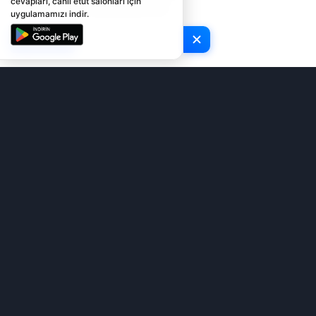
cevapları, canlı etüt salonları için
kullanılmaktadır.
Şimdi Kontrol Et
uygulamamızı indir.
Tamam