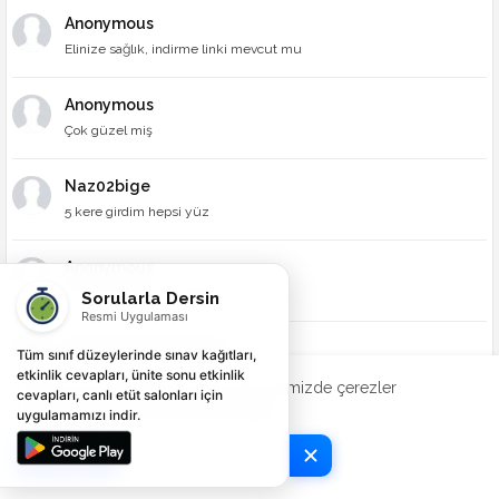
Anonymous
Elinize sağlık, indirme linki mevcut mu
Anonymous
Çok güzel miş
Naz02bige
5 kere girdim hepsi yüz
Anonymous
Selam oyunlar güzeldi😋
Sorularla Dersin
Resmi Uygulaması
Abdurrahman Seyhan
Tüm sınıf düzeylerinde sınav kağıtları,
etkinlik cevapları, ünite sonu etkinlik
Şuan yok, zamanla yüklemeyi düşünüyorum
Deneyiminizi geliştirmek için web sitemizde çerezler
cevapları, canlı etüt salonları için
kullanılmaktadır.
Şimdi Kontrol Et
uygulamamızı indir.
Anonymous
Tamam
Ortoukul islam 1 temel dini bilgiler için etkinlik...