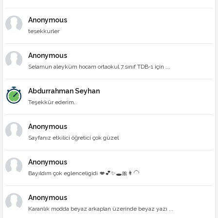
Anonymous
tesekkurler
Anonymous
Selamun aleyküm hocam ortaokul 7.sınıf TDB-1 için ...
Abdurrahman Seyhan
Teşekkür ederim.
Anonymous
Sayfanız etkilici öğretici çok güzel
Anonymous
Bayıldım çok eglenceligidi 💋💕✨🕳🎀👨‍🦲
Anonymous
Karanlık modda beyaz arkaplan üzerinde beyaz yazı ...