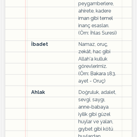
peygamberlere,
ahirete, kadere
iman gibi temel
inanç esasları.
(Örn: İhlas Suresi)
İbadet
Namaz, oruç,
zekât, hac gibi
Allah'a kulluk
görevlerimiz.
(Örn: Bakara 183.
ayet - Oruç)
Ahlak
Doğruluk, adalet,
sevgi, saygı,
anne-babaya
iyilik gibi güzel
huylar ve yalan,
gıybet gibi kötü
huylardan