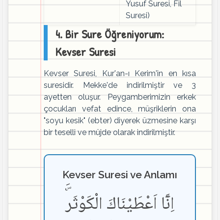
Yusuf Suresi, Fil
Suresi)
4. Bir Sure Öğreniyorum:
Kevser Suresi
Kevser Suresi, Kur'an-ı Kerim'in en kısa
suresidir. Mekke'de indirilmiştir ve 3
ayetten oluşur. Peygamberimizin erkek
çocukları vefat edince, müşriklerin ona
"soyu kesik" (ebter) diyerek üzmesine karşı
bir teselli ve müjde olarak indirilmiştir.
Kevser Suresi ve Anlamı
اِنَّٓا اَعْطَيْنَاكَ الْكَوْثَرَۜ