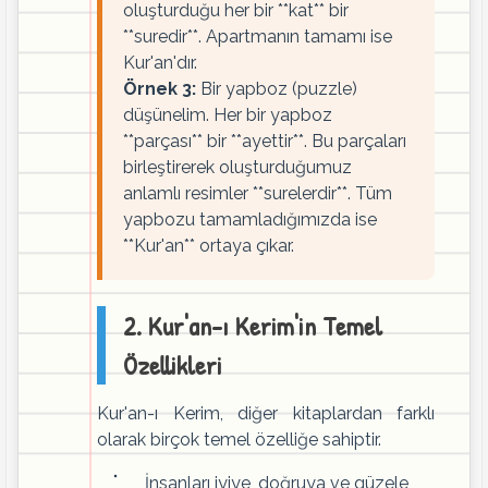
oluşturduğu her bir **kat** bir
**suredir**. Apartmanın tamamı ise
Kur'an'dır.
Örnek 3:
Bir yapboz (puzzle)
düşünelim. Her bir yapboz
**parçası** bir **ayettir**. Bu parçaları
birleştirerek oluşturduğumuz
anlamlı resimler **surelerdir**. Tüm
yapbozu tamamladığımızda ise
**Kur'an** ortaya çıkar.
2. Kur'an-ı Kerim'in Temel
Özellikleri
Kur'an-ı Kerim, diğer kitaplardan farklı
olarak birçok temel özelliğe sahiptir.
İnsanları iyiye, doğruya ve güzele