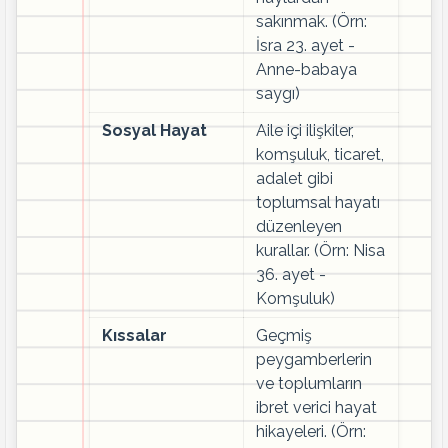
sakınmak. (Örn:
İsra 23. ayet -
Anne-babaya
saygı)
Sosyal Hayat
Aile içi ilişkiler,
komşuluk, ticaret,
adalet gibi
toplumsal hayatı
düzenleyen
kurallar. (Örn: Nisa
36. ayet -
Komşuluk)
Kıssalar
Geçmiş
peygamberlerin
ve toplumların
ibret verici hayat
hikayeleri. (Örn: