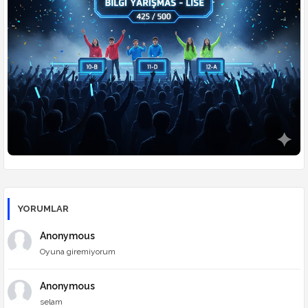
⚔️
Din Kültürü Düelloları
🎮
Ders Arası Oyunlar
YORUMLAR
Anonymous
Oyuna giremiyorum
Anonymous
selam