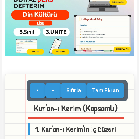
+
-
Sıfırla
Tam Ekran
5. Sınıf Din Kültürü 3. Ünite:
Kur'an-ı Kerim (Kapsamlı)
1. Kur'an-ı Kerim'in İç Düzeni