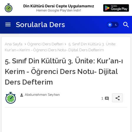
Din Kültürü Dersi Cepte Uygulamamız
Hemen Google Play'den İndir!
Sorularla Ders
Ana Sayfa
Öğrenci Ders Defteri
5. Sınıf Din Kültürü 3. Ünite:
Kur'an-ı Kerim - Öğrenci Ders Notu- Dijital Ders Defterim
5. Sınıf Din Kültürü 3. Ünite: Kur'an-ı
Kerim - Öğrenci Ders Notu- Dijital
Ders Defterim
Abdurrahman Seyhan
person
share
1