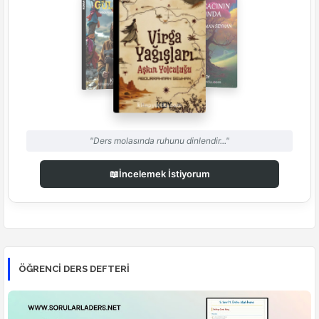
"Ders molasında ruhunu dinlendir..."
📖
İncelemek İstiyorum
ÖĞRENCI DERS DEFTERI