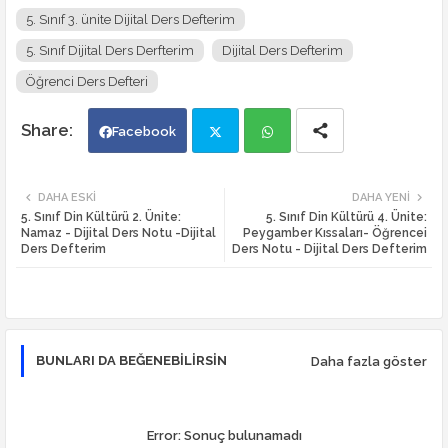
5. Sınıf 3. ünite Dijital Ders Defterim
5. Sınıf Dijital Ders Derfterim
Dijital Ders Defterim
Öğrenci Ders Defteri
Facebook
Twi
Wh
DAHA ESKI
DAHA YENI
5. Sınıf Din Kültürü 2. Ünite:
5. Sınıf Din Kültürü 4. Ünite:
tte
ats
Namaz - Dijital Ders Notu -Dijital
Peygamber Kıssaları- Öğrencei
Ders Defterim
Ders Notu - Dijital Ders Defterim
r
app
BUNLARI DA BEĞENEBILIRSIN
Daha fazla göster
Error:
Sonuç bulunamadı