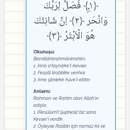
﴿١﴾ فَصَلِّ لِرَبِّكَ
وَانْحَرْۜ ﴿٢﴾ اِنَّ شَانِئَكَ
هُوَ الْاَبْتَرُ ﴿٣﴾
Okunuşu:
Bismillâhirrahmânirrahîm.
1. İnnâ a'taynâke'l-kevser.
2. Fesalli lirabbike venhar.
3. İnne şânieke hüve'l-ebter.
Anlamı:
Rahman ve Rahîm olan Allah'ın
adıyla.
1. (Resûlüm!) Şüphesiz biz sana
Kevser'i verdik.
2. Öyleyse Rabbin için namaz kıl ve