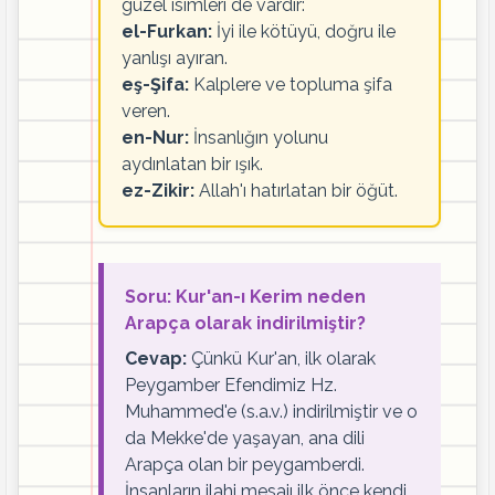
güzel isimleri de vardır:
el-Furkan:
İyi ile kötüyü, doğru ile
yanlışı ayıran.
eş-Şifa:
Kalplere ve topluma şifa
veren.
en-Nur:
İnsanlığın yolunu
aydınlatan bir ışık.
ez-Zikir:
Allah'ı hatırlatan bir öğüt.
Soru: Kur'an-ı Kerim neden
Arapça olarak indirilmiştir?
Cevap:
Çünkü Kur'an, ilk olarak
Peygamber Efendimiz Hz.
Muhammed'e (s.a.v.) indirilmiştir ve o
da Mekke'de yaşayan, ana dili
Arapça olan bir peygamberdi.
İnsanların ilahi mesajı ilk önce kendi