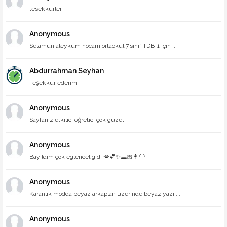
tesekkurler
Anonymous
Selamun aleyküm hocam ortaokul 7.sınıf TDB-1 için ...
Abdurrahman Seyhan
Teşekkür ederim.
Anonymous
Sayfanız etkilici öğretici çok güzel
Anonymous
Bayıldım çok eglenceligidi 💋💕✨🕳🎀👨‍🦲
Anonymous
Karanlık modda beyaz arkaplan üzerinde beyaz yazı ...
Anonymous