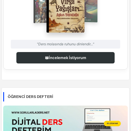
"Ders molasında ruhunu dinlendir..."
📖
İncelemek İstiyorum
ÖĞRENCI DERS DEFTERI