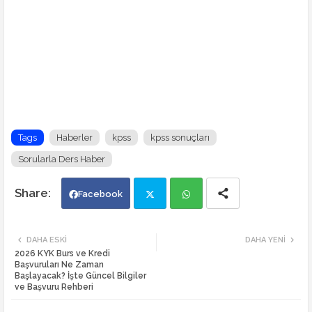
Tags
Haberler
kpss
kpss sonuçları
Sorularla Ders Haber
Facebook
Twi
Wh
DAHA ESKI
DAHA YENI
2026 KYK Burs ve Kredi
tte
ats
Başvuruları Ne Zaman
Başlayacak? İşte Güncel Bilgiler
ve Başvuru Rehberi
r
app