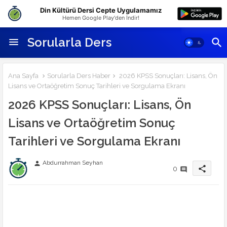
Din Kültürü Dersi Cepte Uygulamamız
Hemen Google Play'den İndir!
Sorularla Ders
Ana Sayfa
Sorularla Ders Haber
2026 KPSS Sonuçları: Lisans, Ön
Lisans ve Ortaöğretim Sonuç Tarihleri ve Sorgulama Ekranı
2026 KPSS Sonuçları: Lisans, Ön
Lisans ve Ortaöğretim Sonuç
Tarihleri ve Sorgulama Ekranı
Abdurrahman Seyhan
person
share
0