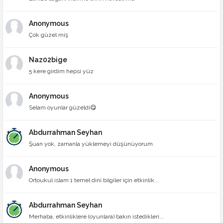
Anonymous
Çok güzel miş
Naz02bige
5 kere girdim hepsi yüz
Anonymous
Selam oyunlar güzeldi😋
Abdurrahman Seyhan
Şuan yok, zamanla yüklemeyi düşünüyorum
Anonymous
Ortoukul islam 1 temel dini bilgiler için etkinlik...
Abdurrahman Seyhan
Merhaba, etkinliklere (oyunlara) bakın istedikleri...