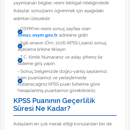
yayımlanan bilgiler, resmi tebligat niteliğindedir.
Adaylar, sonuçlarını öğrenmek için aşağıdaki
adımları izleyebilir:
ÖSYM'nin resmi sonuç sayfası olan
sonuc.osym.gov.tr
adresine gidin.
İlgili sınavın (Örn: 2026-KPSS Lisans) sonuç
açıklama linkine tıklayın.
T.C. Kimlik Numaranız ve aday şifreniz ile
sisteme giriş yapın.
Sonuç belgenizde doğru-yanlış sayılarınızı,
ham puanlarınızı ve yerleştirmede
kullanacağınız KPSS puan türlerine göre
hesaplanmış puanlarınızı görebilirsiniz.
KPSS Puanının Geçerlilik
Süresi Ne Kadar?
Adayların en çok merak ettiği konulardan biri de