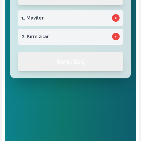
1. Maviler
×
2. Kırmızılar
×
Konu Seç