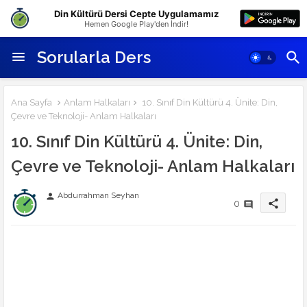
Din Kültürü Dersi Cepte Uygulamamız
Hemen Google Play'den İndir!
Sorularla Ders
Ana Sayfa
Anlam Halkaları
10. Sınıf Din Kültürü 4. Ünite: Din,
Çevre ve Teknoloji- Anlam Halkaları
10. Sınıf Din Kültürü 4. Ünite: Din,
Çevre ve Teknoloji- Anlam Halkaları
Abdurrahman Seyhan
person
share
0