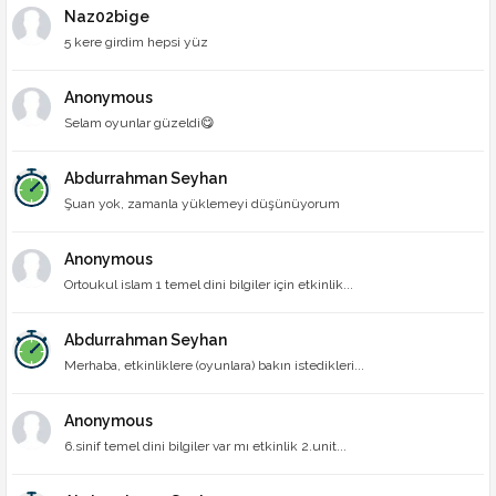
Naz02bige
5 kere girdim hepsi yüz
Anonymous
Selam oyunlar güzeldi😋
Abdurrahman Seyhan
Şuan yok, zamanla yüklemeyi düşünüyorum
Anonymous
Ortoukul islam 1 temel dini bilgiler için etkinlik...
Abdurrahman Seyhan
Merhaba, etkinliklere (oyunlara) bakın istedikleri...
Anonymous
6.sinif temel dini bilgiler var mı etkinlik 2.unit...