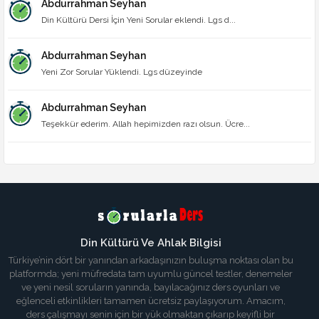
Abdurrahman Seyhan
Din Kültürü Dersi İçin Yeni Sorular eklendi. Lgs d...
Abdurrahman Seyhan
Yeni Zor Sorular Yüklendi. Lgs düzeyinde
Abdurrahman Seyhan
Teşekkür ederim. Allah hepimizden razı olsun. Ücre...
Din Kültürü Ve Ahlak Bilgisi
Türkiye’nin dört bir yanından arkadaşınızın buluşma noktası olan bu
platformda; yeni müfredata tam uyumlu güncel testler, denemeler
ve yeni nesil soruların yanında, bayılacağınız ders oyunları ve
eğlenceli etkinlikleri tamamen ücretsiz paylaşıyorum. Amacım,
ders çalışmayı senin için bir yük olmaktan çıkarıp keyifli bir