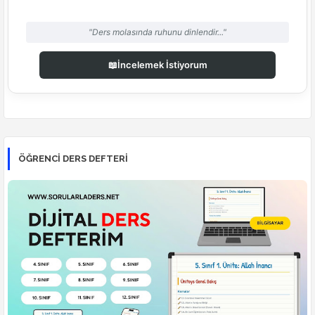
"Ders molasında ruhunu dinlendir..."
📖
İncelemek İstiyorum
ÖĞRENCI DERS DEFTERI