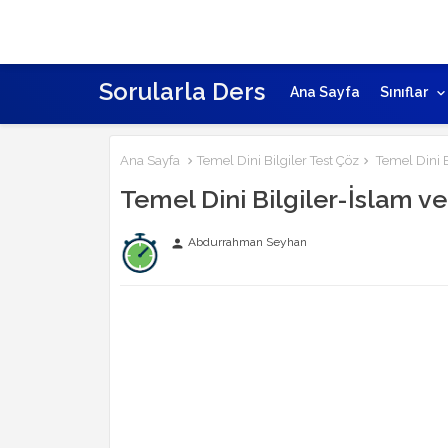
Sorularla Ders
Ana Sayfa
Sınıflar
Ana Sayfa
Temel Dini Bilgiler Test Çöz
Temel Dini B
Temel Dini Bilgiler-İslam ve
Abdurrahman Seyhan
person