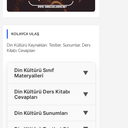
KOLAYCA ULAŞ
Din Kültürü Kaynakları: Testler, Sunumlar, Ders
Kitabı Cevapları
Din Kültürü Sınıf
▼
Materyalleri
🎓
4. Sınıf Din Kültürü Materyalleri
Din Kültürü Ders Kitabı
▼
Cevapları
🎓
5. Sınıf Din Kültürü Materyalleri
4. Sınıf Din Kültürü Ders Kitabı
🎓
6. Sınıf Din Kültürü Materyalleri
▼
Din Kültürü Sunumları
📘
Cevapları
🎓
7. Sınıf Din Kültürü Materyalleri
Tüm Sınıflar İçin Din Kültürü
5. Sınıf Din Kültürü Ders Kitabı