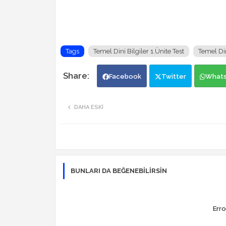
Tags
Temel Dini Bilgiler 1.Ünite Test
Temel Din
Facebook
Twitter
What
DAHA ESKI
BUNLARI DA BEĞENEBILIRSIN
Erro