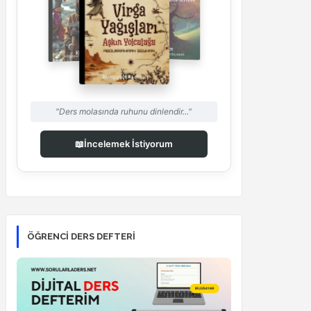
"Ders molasında ruhunu dinlendir..."
📖
İncelemek İstiyorum
ÖĞRENCI DERS DEFTERI