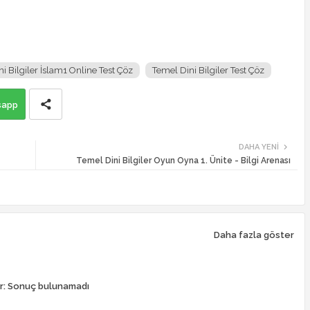
i Bilgiler İslam1 Online Test Çöz
Temel Dini Bilgiler Test Çöz
sapp
DAHA YENI
Temel Dini Bilgiler Oyun Oyna 1. Ünite - Bilgi Arenası
Daha fazla göster
r:
Sonuç bulunamadı