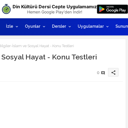
Din Kültürü Dersi Cepte Uygulamamız
Hemen Google Play'den İndir!
İzle
Oyunlar
Dersler
Uygulamalar
Sunum
ilgiler-İslam ve Sosyal Hayat - Konu Testleri
 Sosyal Hayat - Konu Testleri
share
0