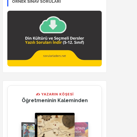
ÖRNEK SINAV SORULARI
✍ YAZARIN KÖŞESİ
Öğretmeninin Kaleminden