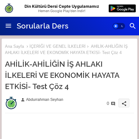
Din Kültürü Dersi Cepte Uygulamamız
Hemen Google Play'den İndir!
Sorularla Ders
Ana Sayfa
İÇERİĞİ VE GENEL İLKELERİ
AHİLİK-AHİLİĞİN İŞ
AHLAKI İLKELERİ VE EKONOMİK HAYATA ETKİSİ- Test Çöz 4
AHİLİK-AHİLİĞİN İŞ AHLAKI
İLKELERİ VE EKONOMİK HAYATA
ETKİSİ- Test Çöz 4
Abdurrahman Seyhan
person
share
0