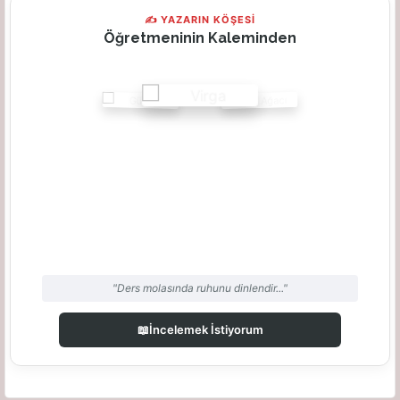
✍ YAZARIN KÖŞESİ
Öğretmeninin Kaleminden
"Ders molasında ruhunu dinlendir..."
📖
İncelemek İstiyorum