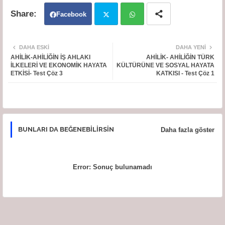
Facebook
Twit
Wh
DAHA ESKI
DAHA YENI
AHİLİK-AHİLİĞİN İŞ AHLAKI
AHİLİK- AHİLİĞİN TÜRK
ter
atsa
İLKELERİ VE EKONOMİK HAYATA
KÜLTÜRÜNE VE SOSYAL HAYATA
ETKİSİ- Test Çöz 3
KATKISI - Test Çöz 1
pp
BUNLARI DA BEĞENEBILIRSIN
Daha fazla göster
Error:
Sonuç bulunamadı