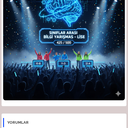
🧮
Matematik
🧠
Zeka Meydanı
🗣️
Türkçe
🏆
Konulu Yarışmalar
👥
Öğrenciler Yarışıyor
⚔️
Din Kültürü Düelloları
🎮
Ders Arası Oyunlar
YORUMLAR