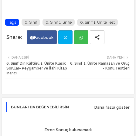
Tags
6. Sınıf
6. Sınıf 1. ünite
6. Sınıf 1. Ünite Test
Facebook
Twi
Wh
DAHA ESKI
DAHA YENI
6. Sınıf Din Kültürü 1. Ünite Klasik
6. Sınıf 2. Ünite Ramazan ve Oruç
tte
ats
Sorular- Peygamber ve İlahi Kitap
- Konu Testleri
İnancı
r
app
BUNLARI DA BEĞENEBILIRSIN
Daha fazla göster
Error:
Sonuç bulunamadı