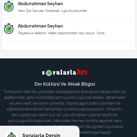
Abdurrahman Seyhan
Yeni Zor Sorular Yüklendi. Lgs düzeyinde
Abdurrahman Seyhan
Teşekkür ederim. Allah hepimizden razı olsun. Ücre...
Din Kültürü Ve Ahlak Bilgisi
Türkiye’nin dört bir yanından arkadaşınızın buluşma noktası olan bu
platformda; yeni müfredata tam uyumlu güncel testler, denemeler
ve yeni nesil soruların yanında, bayılacağınız ders oyunları ve
eğlenceli etkinlikleri tamamen ücretsiz paylaşıyorum. Amacım,
ders çalışmayı senin için bir yük olmaktan çıkarıp keyifli bir
yolculuğa dönüştürmek. Menüden hemen sınıfını seçerek hem
yüzlerce soruyu çözmeye başlayabilir hem de öğretici oyunlarla
bilgilerini tazeleyebilirsin. Haydi, keşfetmeye başla!
Sorularla Dersin