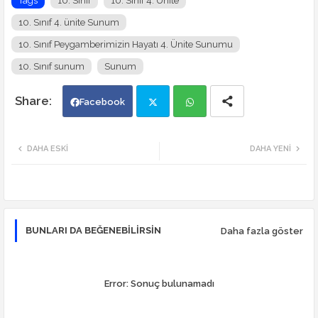
Tags
10. Sınıf
10. Sınıf 4. Ünite
10. Sınıf 4. ünite Sunum
10. Sınıf Peygamberimizin Hayatı 4. Ünite Sunumu
10. Sınıf sunum
Sunum
Facebook
Twi
Wh
DAHA ESKI
DAHA YENI
tte
ats
r
app
BUNLARI DA BEĞENEBILIRSIN
Daha fazla göster
Error:
Sonuç bulunamadı