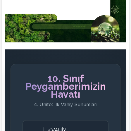
10. Sınıf
Peygamberimizin
Hayatı
4. Ünite: İlk Vahiy Sunumları
İLK VAHİY