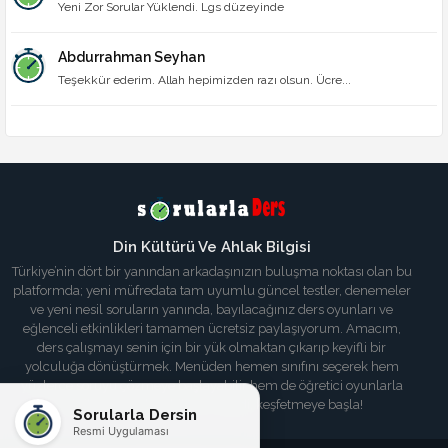
Yeni Zor Sorular Yüklendi. Lgs düzeyinde
Abdurrahman Seyhan
Teşekkür ederim. Allah hepimizden razı olsun. Ücre...
Din Kültürü Ve Ahlak Bilgisi
Türkiye’nin dört bir yanından arkadaşınızın buluşma noktası olan bu
platformda; yeni müfredata tam uyumlu güncel testler, denemeler
ve yeni nesil soruların yanında, bayılacağınız ders oyunları ve
eğlenceli etkinlikleri tamamen ücretsiz paylaşıyorum. Amacım,
ders çalışmayı senin için bir yük olmaktan çıkarıp keyifli bir
yolculuğa dönüştürmek. Menüden hemen sınıfını seçerek hem
yüzlerce soruyu çözmeye başlayabilir hem de öğretici oyunlarla
bilgilerini tazeleyebilirsin. Haydi, keşfetmeye başla!
Sorularla Dersin
Resmi Uygulaması