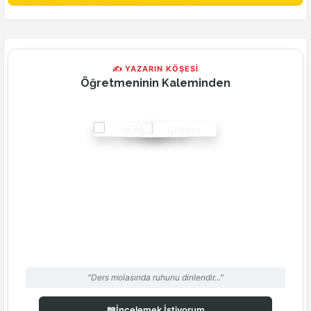
✍ YAZARIN KÖŞESİ
Öğretmeninin Kaleminden
"Ders molasında ruhunu dinlendir..."
📖
İncelemek İstiyorum