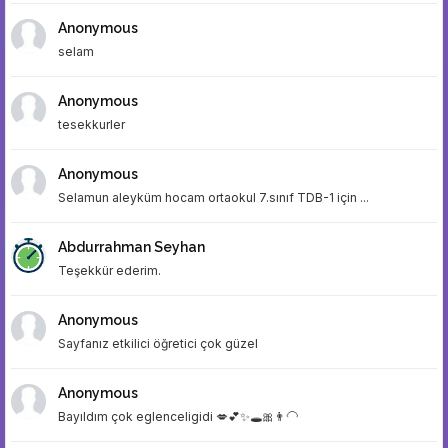
Anonymous
selam
Anonymous
tesekkurler
Anonymous
Selamun aleyküm hocam ortaokul 7.sınıf TDB-1 için ...
Abdurrahman Seyhan
Teşekkür ederim.
Anonymous
Sayfanız etkilici öğretici çok güzel
Anonymous
Bayıldım çok eglenceligidi 💋💕✨🕳🎀👨‍🦲