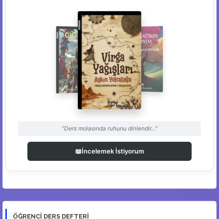
"Ders molasında ruhunu dinlendir..."
📖
İncelemek İstiyorum
ÖĞRENCI DERS DEFTERI