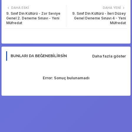
Twi
Wh
DAHA ESKI
DAHA YENI
9. Sınıf Din Kültürü - Zor Seviye
9. Sınıf Din Kültürü - İleri Düzey
tter
ats
Genel 2. Deneme Sınavı - Yeni
Genel Deneme Sınavı 4 - Yeni
Müfredat
Müfredat
app
Daha fazla göster
BUNLARI DA BEĞENEBILIRSIN
Error:
Sonuç bulunamadı