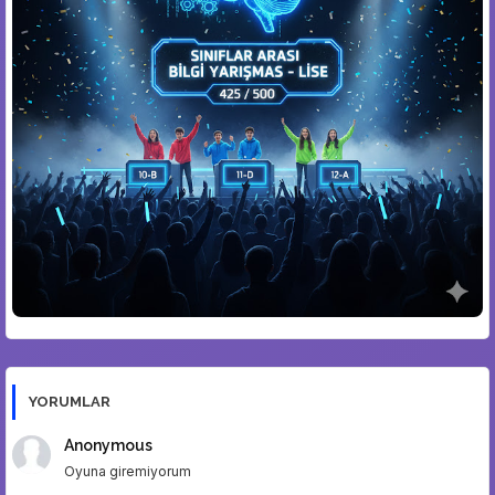
🏆
Konulu Yarışmalar
👥
Öğrenciler Yarışıyor
⚔️
Din Kültürü Düelloları
🎮
Ders Arası Oyunlar
YORUMLAR
Anonymous
Oyuna giremiyorum