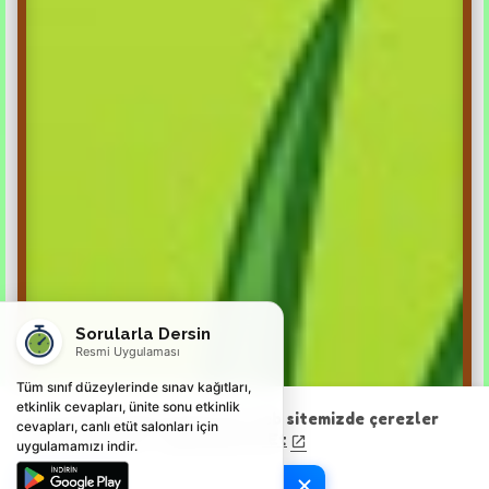
Sorularla Dersin
Resmi Uygulaması
Tüm sınıf düzeylerinde sınav kağıtları,
etkinlik cevapları, ünite sonu etkinlik
Deneyiminizi geliştirmek için web sitemizde çerezler
cevapları, canlı etüt salonları için
kullanılmaktadır.
Şimdi Kontrol Et
uygulamamızı indir.
Tamam