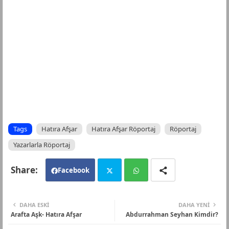
Tags
Hatıra Afşar
Hatıra Afşar Röportaj
Röportaj
Yazarlarla Röportaj
Facebook
Twi
Wh
DAHA ESKI
DAHA YENI
Arafta Aşk- Hatıra Afşar
Abdurrahman Seyhan Kimdir?
tte
ats