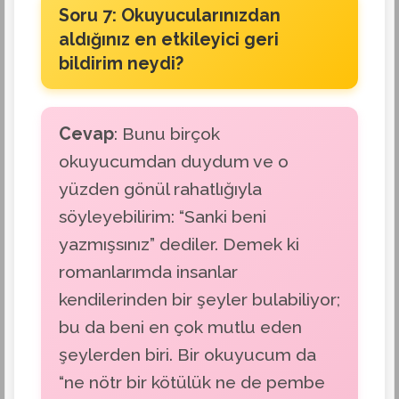
Soru 7: Okuyucularınızdan
aldığınız en etkileyici geri
bildirim neydi?
Cevap
: Bunu birçok
okuyucumdan duydum ve o
yüzden gönül rahatlığıyla
söyleyebilirim: “Sanki beni
yazmışsınız” dediler. Demek ki
romanlarımda insanlar
kendilerinden bir şeyler bulabiliyor;
bu da beni en çok mutlu eden
şeylerden biri. Bir okuyucum da
“ne nötr bir kötülük ne de pembe