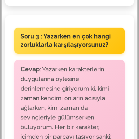
Soru 3 : Yazarken en çok hangi
zorluklarla karşılaşıyorsunuz?
Cevap
: Yazarken karakterlerin
duygularına öylesine
derinlemesine giriyorum ki, kimi
zaman kendimi onların acısıyla
ağlarken, kimi zaman da
sevinçleriyle gülümserken
buluyorum. Her bir karakter,
içimden bir parçayı taşıyor sanki;