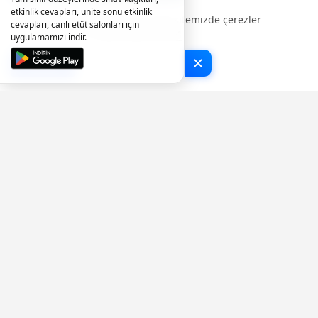
etkinlik cevapları, ünite sonu etkinlik
Deneyiminizi geliştirmek için web sitemizde çerezler
cevapları, canlı etüt salonları için
kullanılmaktadır.
Şimdi Kontrol Et
uygulamamızı indir.
Tamam