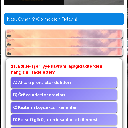
Nasıl Oynanır? (Görmek İçin Tıklayın)
🚗
🚓