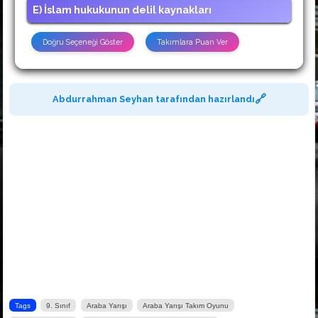
🚙
21. Edille-i şer'iyye kavramı aşağıdakilerden
hangisini ifade eder?
A) Ahlaki prensipler delilleri
B) Örf ve adetler araçları
C) Kişilerin koydukları kanunları
D) Felsefi görüşlerin insanları etkilemesi
E) İslam hukukunun delil kaynakları
Doğru Seçeneği Göster
Takımlara Puan Ver