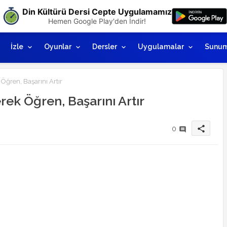
Din Kültürü Dersi Cepte Uygulamamız
Hemen Google Play'den İndir!
İzle
Oyunlar
Dersler
Uygulamalar
Sunum
k Öğren, Başarını Artır
nerek Öğren, Başarını Artır
share
0