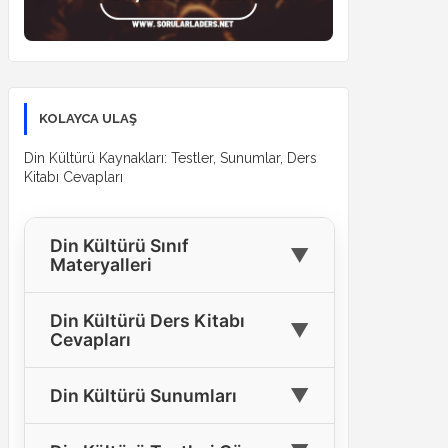
KOLAYCA ULAŞ
Din Kültürü Kaynakları: Testler, Sunumlar, Ders
Kitabı Cevapları
Din Kültürü Sınıf
▼
Materyalleri
🎓
4. Sınıf Din Kültürü Materyalleri
Din Kültürü Ders Kitabı
▼
Cevapları
🎓
5. Sınıf Din Kültürü Materyalleri
4. Sınıf Din Kültürü Ders Kitabı
🎓
6. Sınıf Din Kültürü Materyalleri
▼
Din Kültürü Sunumları
📘
Cevapları
🎓
7. Sınıf Din Kültürü Materyalleri
Tüm Sınıflar İçin Din Kültürü
5. Sınıf Din Kültürü Ders Kitabı