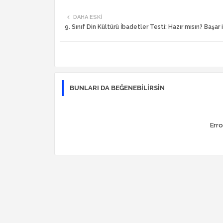
DAHA ESKI
9. Sınıf Din Kültürü İbadetler Testi: Hazır mısın? Başar 
BUNLARI DA BEĞENEBILIRSIN
Erro