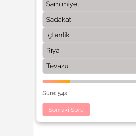
Samimiyet
Sadakat
İçtenlik
Riya
Tevazu
Süre:
53
s
Sonraki Soru