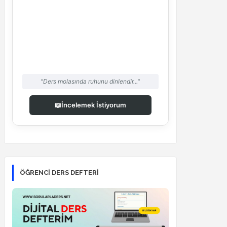
"Ders molasında ruhunu dinlendir..."
📖
İncelemek İstiyorum
ÖĞRENCI DERS DEFTERI