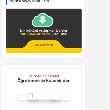
ÖRNEK SINAV SORULARI
✍ YAZARIN KÖŞESİ
Öğretmeninin Kaleminden