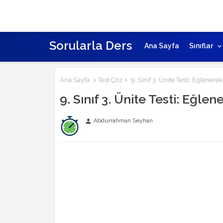
Sorularla Ders
Ana Sayfa
Sınıflar
Ana Sayfa
Test Çöz
9. Sınıf 3. Ünite Testi: Eğlenere
9. Sınıf 3. Ünite Testi: Eğle
Abdurrahman Seyhan
person