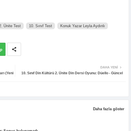
2. Ünite Test
10. Sınıf Test
Konuk Yazar Leyla Aydınlı
pp
DAHA YENI
rı (Yeni
10. Sınıf Din Kültürü 2. Ünite Din Dersi Oyunu: Düello - Güncel
Daha fazla göster
r:
Sonuç bulunamadı