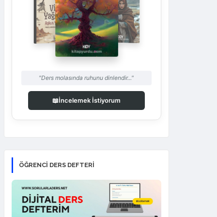
"Ders molasında ruhunu dinlendir..."
📖
İncelemek İstiyorum
ÖĞRENCI DERS DEFTERI