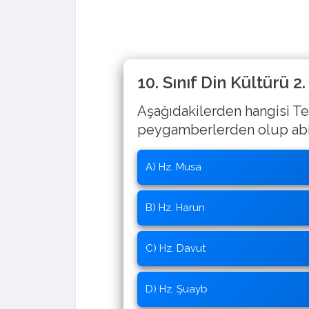
10. Sınıf Din Kültürü 
Aşağıdakilerden hangisi Te
peygamberlerden olup abis
A) Hz. Musa
B) Hz. Harun
C) Hz. Davut
D) Hz. Şuayb