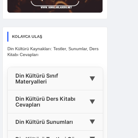
KOLAYCA ULAŞ
Din Kültürü Kaynakları: Testler, Sunumlar, Ders
Kitabı Cevapları
Din Kültürü Sınıf
▼
Materyalleri
🎓
4. Sınıf Din Kültürü Materyalleri
Din Kültürü Ders Kitabı
▼
Cevapları
🎓
5. Sınıf Din Kültürü Materyalleri
4. Sınıf Din Kültürü Ders Kitabı
🎓
6. Sınıf Din Kültürü Materyalleri
▼
Din Kültürü Sunumları
📘
Cevapları
🎓
7. Sınıf Din Kültürü Materyalleri
Tüm Sınıflar İçin Din Kültürü
5. Sınıf Din Kültürü Ders Kitabı