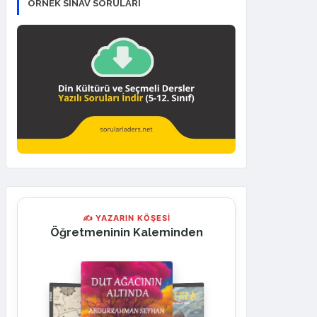
ÖRNEK SINAV SORULARI
✍ YAZARIN KÖŞESİ
Öğretmeninin Kaleminden