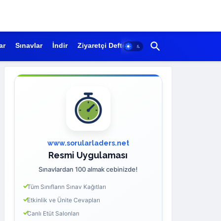
ar
Sınavlar
İndir
Ziyaretçi Defteri
www.sorularladers.net
Resmi Uygulaması
Sınavlardan 100 almak cebinizde!
Tüm Sınıfların Sınav Kağıtları
Etkinlik ve Ünite Cevapları
Canlı Etüt Salonları