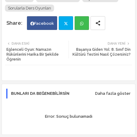
Sorularla Ders Oyunları
Facebook
Twi
Wh
DAHA ESKI
DAHA YENI
Eğlenceli Oyun: Namazın
Başarıya Giden Yol: 8. Sınıf Din
tte
ats
Rükünlerini Harika Bir Şekilde
Kültürü Testini Nasıl Çözersiniz?
Öğrenin
r
app
BUNLARI DA BEĞENEBILIRSIN
Daha fazla göster
Error:
Sonuç bulunamadı