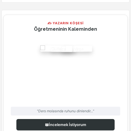
✍ YAZARIN KÖŞESİ
Öğretmeninin Kaleminden
"Ders molasında ruhunu dinlendir..."
📖
İncelemek İstiyorum