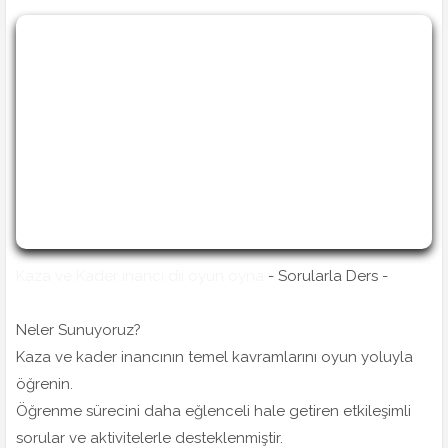
Kaza ve Kader inancı dii oyun oyna
- Sorularla Ders -
Neler Sunuyoruz?
Kaza ve kader inancının temel kavramlarını oyun yoluyla
öğrenin.
Öğrenme sürecini daha eğlenceli hale getiren etkileşimli
sorular ve aktivitelerle desteklenmiştir.