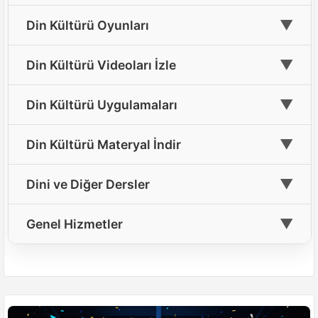
🎓
8. Sınıf Din Kültürü Materyalleri
📝
4. Sınıf Din Kültürü Testleri Çöz
▼
📘
Din Kültürü Oyunları
7. Sınıf Din Kültürü Ders Kitabı Cevapları
🎓
9. Sınıf Din Kültürü Materyalleri
📝
5. Sınıf Din Kültürü Testleri Çöz
📘
Din Kültürü Oyun ve Etkinlikleri
8. Sınıf Din Kültürü Ders Kitabı Cevapları
▼
Din Kültürü Videoları İzle
🎓
10. Sınıf Din Kültürü Materyalleri
📝
6. Sınıf Din Kültürü Testleri Çöz
📘
9. Sınıf Din Kültürü Ders Kitabı Cevapları(Yeni)
🎲
4. Sınıf Din Kültürü Oyun ve Etkinlik
🎓
🎵
Din Kültürü Ders Şarkıları Dinle
11. Sınıf Din Kültürü Materyalleri
▼
📝
Din Kültürü Uygulamaları
7. Sınıf Din Kültürü Testleri Çöz
📘
10. Sınıf Din Kültürü Ders Kitabı Cevapları(Yeni)
🎲
5. Sınıf Din Kültürü Oyun ve Etkinlik
🎓
12. Sınıf Din Kültürü Materyalleri
🎬
Dini Film İzle
📝
8. Sınıf Din Kültürü Testleri Çöz
📘
📱
11. Sınıf Din Kültürü Ders Kitabı Cevapları
Ücretsiz Din Kültürü Hizmetlerimiz
🎲
6. Sınıf Din Kültürü Oyun ve Etkinlik
▼
Din Kültürü Materyal İndir
📝
🤲
9. Sınıf Din Kültürü Testleri Çöz
En Güzel İlahileri Dinle
📘
12. Sınıf Din Kültürü Ders Kitabı Cevapları
🎲
7. Sınıf Din Kültürü Oyun ve Etkinlik
📥
5. Sınıf Din Kültürü Materyal İndir
▼
Dini ve Diğer Dersler
📝
10. Sınıf Din Kültürü Testleri Çöz
📖
Peygamberlerin Hayatını İzle
📘
9. Sınıf Temel Dini Bilgiler Ders Kitabı Cevapları(Yeni)
🎲
8. Sınıf Din Kültürü Oyun ve Etkinlik
📥
8. Sınıf Din Kültürü Materyal İndir
📝
📚
11. Sınıf Din Kültürü Testleri Çöz
Temel Dini Bilgiler
▼
Genel Hizmetler
📹
Lise Din Kültürü Ders Videoları
10. Sınıf Peygamberimizin Hayatı Ders Kitabı
🎲
9. Sınıf Din Kültürü Oyun ve Etkinlik
📘
📥
9. Sınıf Din Kültürü Materyal İndir
Cevapları(Yeni)
📝
🕌
12. Sınıf Din Kültürü Testleri Çöz
Peygamberimizin Hayatı
🎲
10. Sınıf Din Kültürü Oyun ve Etkinlik
📰
Haberler
Tüm Din Kültürü İndirme Kaynakları
🤝
Ahilik
🎲
11. Sınıf Din Kültürü Oyun ve Etkinlik
💡
Başarı İpuçları
📥
🏛️
Genel Din Kültürü İndirme Sayfası
İnkılap Tarihi
🎲
12. Sınıf Din Kültürü Oyun ve Etkinlik
📘
Müfredat