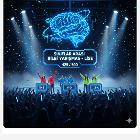
🧪
Fen Bilimleri
Diğer Dini Oyun Aktiviteleri
🧮
Matematik
🧠
Zeka Meydanı
🗣️
Türkçe
🏆
Konulu Yarışmalar
👥
Öğrenciler Yarışıyor
⚔️
Din Kültürü Düelloları
🎮
Ders Arası Oyunlar