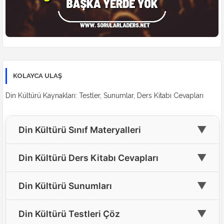
KOLAYCA ULAŞ
Din Kültürü Kaynakları: Testler, Sunumlar, Ders Kitabı Cevapları
▼
Din Kültürü Sınıf Materyalleri
🎓
4. Sınıf Din Kültürü Materyalleri
▼
Din Kültürü Ders Kitabı Cevapları
🎓
5. Sınıf Din Kültürü Materyalleri
📘
4. Sınıf Din Kültürü Ders Kitabı Cevapları
▼
Din Kültürü Sunumları
🎓
6. Sınıf Din Kültürü Materyalleri
📘
5. Sınıf Din Kültürü Ders Kitabı Cevapları(Yeni)
🖥️
Tüm Sınıflar İçin Din Kültürü Sunumları
▼
🎓
Din Kültürü Testleri Çöz
7. Sınıf Din Kültürü Materyalleri
📘
6. Sınıf Din Kültürü Ders Kitabı Cevapları(Yeni)