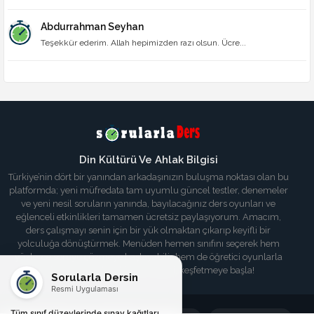
Abdurrahman Seyhan
Teşekkür ederim. Allah hepimizden razı olsun. Ücre...
Din Kültürü Ve Ahlak Bilgisi
Türkiye’nin dört bir yanından arkadaşınızın buluşma noktası olan bu
platformda; yeni müfredata tam uyumlu güncel testler, denemeler
ve yeni nesil soruların yanında, bayılacağınız ders oyunları ve
eğlenceli etkinlikleri tamamen ücretsiz paylaşıyorum. Amacım,
ders çalışmayı senin için bir yük olmaktan çıkarıp keyifli bir
yolculuğa dönüştürmek. Menüden hemen sınıfını seçerek hem
yüzlerce soruyu çözmeye başlayabilir hem de öğretici oyunlarla
bilgilerini tazeleyebilirsin. Haydi, keşfetmeye başla!
Sorularla Dersin
Resmi Uygulaması
Tüm sınıf düzeylerinde sınav kağıtları,