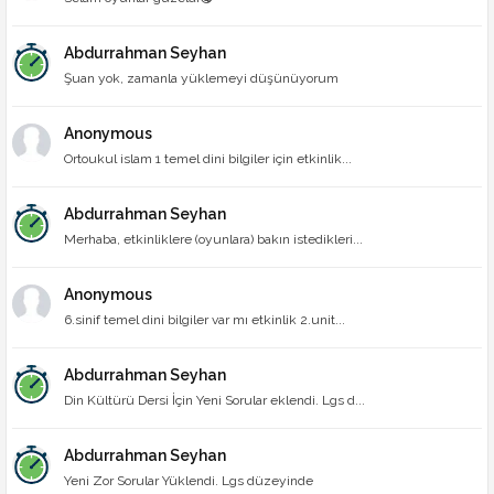
Abdurrahman Seyhan
Şuan yok, zamanla yüklemeyi düşünüyorum
Anonymous
Ortoukul islam 1 temel dini bilgiler için etkinlik...
Abdurrahman Seyhan
Merhaba, etkinliklere (oyunlara) bakın istedikleri...
Anonymous
6.sinif temel dini bilgiler var mı etkinlik 2.unit...
Abdurrahman Seyhan
Din Kültürü Dersi İçin Yeni Sorular eklendi. Lgs d...
Abdurrahman Seyhan
Yeni Zor Sorular Yüklendi. Lgs düzeyinde