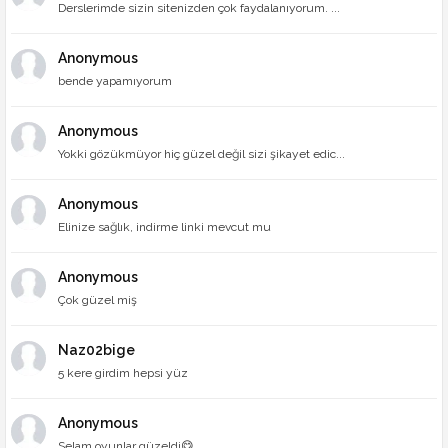
Derslerimde sizin sitenizden çok faydalanıyorum. ...
Anonymous
bende yapamıyorum
Anonymous
Yokki gözükmüyor hiç güzel değil sizi şikayet edic...
Anonymous
Elinize sağlık, indirme linki mevcut mu
Anonymous
Çok güzel miş
Naz02bige
5 kere girdim hepsi yüz
Anonymous
Selam oyunlar güzeldi😋