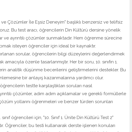
ve Çözümler İle Eşsiz Deneyim" başlıklı benzersiz ve telifsiz
ruz. Bu test aracı, öğrencilerin Din Kültürü dersine yönelik
ular ve ayrıntılı çözümler sunmaktadır. Hem öğrenme sürecine
ak isteyen öğrenciler için ideal bir kaynaktır.
zırlanan sorular, öğrencilerin bilgi düzeylerini değerlendirmek
 amacıyla özenle tasarlanmıştır. Her bir soru, 10. sınıfın 1.
in analitik düşünme becerilerini geliştirmelerini destekler. Bu
rinlemesine bir anlayış kazanmalarına yardımcı olur.
encilerin testte karşılaştıkları soruları nasıl
yrıntılı çözümler, adım adım açıklamalar ve gerekli formüllerle
u çözüm yollarını öğrenmeleri ve benzer türden sorunları
nıf öğrencileri için, "10. Sınıf 1. Ünite Din Kültürü Test 2"
ır. Öğrenciler, bu testi kullanarak derste işlenen konuları