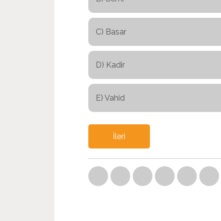
C) Basar
D) Kadir
E) Vahid
İleri