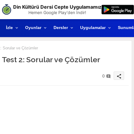
Din Kültürü Dersi Cepte Uygulamamız
Hemen Google Play'den İndir!
İzle
Oyunlar
Dersler
Uygulamalar
Sunuml
2: Sorular ve Çözümler
rü Test 2: Sorular ve Çözümler
share
0