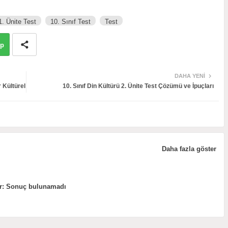
1. Ünite Test
10. Sınıf Test
Test
pp
DAHA YENI
 Kültürel
10. Sınıf Din Kültürü 2. Ünite Test Çözümü ve İpuçları
Daha fazla göster
r:
Sonuç bulunamadı