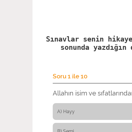
Sınavlar senin hikay
sonunda yazdığın 
Soru
1
ile
10
Allahın isim ve sıfatlarında
A) Hayy
B) Semi