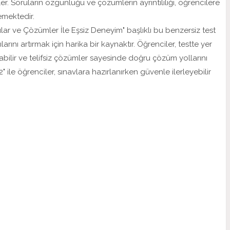
rler. Soruların özgünlüğü ve çözümlerin ayrıntılılığı, öğrencilere
emektedir.
orular ve Çözümler İle Eşsiz Deneyim" başlıklı bu benzersiz test
arını artırmak için harika bir kaynaktır. Öğrenciler, testte yer
bilir ve telifsiz çözümler sayesinde doğru çözüm yollarını
t 2" ile öğrenciler, sınavlara hazırlanırken güvenle ilerleyebilir