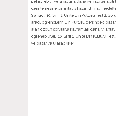
pekiştirebilir ve sınavlara daha iyi hazırlanabili
derinlemesine bir anlayış kazandırmayı hedefl
Sonuç:
"10. Sınıf 1. Ünite Din Kültürü Test 2: S
aracı, öğrencilerin Din Kültürü dersindeki başarıl
alan özgün sorularla kavramları daha iyi anlaya
öğrenebilirler. "10. Sınıf 1. Ünite Din Kültürü Tes
ve başarıya ulaşabilirler.