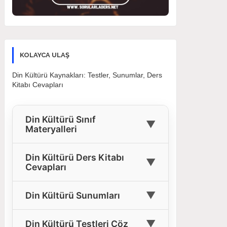
KOLAYCA ULAŞ
Din Kültürü Kaynakları: Testler, Sunumlar, Ders
Kitabı Cevapları
Din Kültürü Sınıf
▼
Materyalleri
🎓
4. Sınıf Din Kültürü Materyalleri
Din Kültürü Ders Kitabı
▼
Cevapları
🎓
5. Sınıf Din Kültürü Materyalleri
4. Sınıf Din Kültürü Ders Kitabı
🎓
6. Sınıf Din Kültürü Materyalleri
▼
Din Kültürü Sunumları
📘
Cevapları
🎓
7. Sınıf Din Kültürü Materyalleri
Tüm Sınıflar İçin Din Kültürü
5. Sınıf Din Kültürü Ders Kitabı
▼
Din Kültürü Testleri Çöz
🖥️
📘