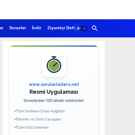
ar
Sınavlar
İndir
Ziyaretçi Defteri
www.sorularladers.net
Resmi Uygulaması
Sınavlardan 100 almak cebinizde!
Tüm Sınıfların Sınav Kağıtları
Etkinlik ve Ünite Cevapları
Canlı Etüt Salonları