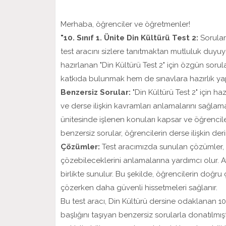
Merhaba, öğrenciler ve öğretmenler!
"10. Sınıf 1. Ünite Din Kültürü Test 2:
Sorular 
test aracını sizlere tanıtmaktan mutluluk duyuyo
hazırlanan "Din Kültürü Test 2" için özgün sor
katkıda bulunmak hem de sınavlara hazırlık yapm
Benzersiz Sorular:
"Din Kültürü Test 2" için ha
ve derse ilişkin kavramları anlamalarını sağlamak
ünitesinde işlenen konuları kapsar ve öğrenciler
benzersiz sorular, öğrencilerin derse ilişkin de
Çözümler:
Test aracımızda sunulan çözümler, öğr
çözebileceklerini anlamalarına yardımcı olur. A
birlikte sunulur. Bu şekilde, öğrencilerin doğr
çözerken daha güvenli hissetmeleri sağlanır.
Bu test aracı, Din Kültürü dersine odaklanan 10. sı
başlığını taşıyan benzersiz sorularla donatılmışt