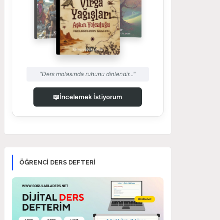
"Ders molasında ruhunu dinlendir..."
📖
İncelemek İstiyorum
ÖĞRENCI DERS DEFTERI