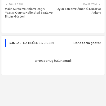
DAHA ESKI
DAHA YENI
Maûn Suresi ve Anlamı Doğru
Oyun Tanıtımı: Âmentü Duası ve
tte
ats
Yazılışı Oyunu: Kelimeleri Sırala ve
Anlamı
Bilgini Göster!
r
app
BUNLARI DA BEĞENEBILIRSIN
Daha fazla göster
Error:
Sonuç bulunamadı