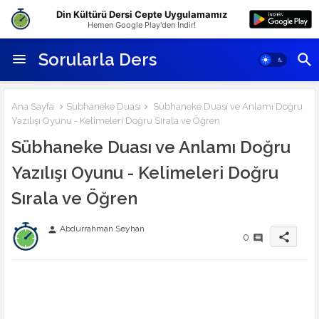
Din Kültürü Dersi Cepte Uygulamamız
Hemen Google Play'den İndir!
Sorularla Ders
Ana Sayfa
Sübhaneke Duası
Sübhaneke Duası ve Anlamı Doğru
Yazılışı Oyunu - Kelimeleri Doğru Sırala ve Öğren
Sübhaneke Duası ve Anlamı Doğru
Yazılışı Oyunu - Kelimeleri Doğru
Sırala ve Öğren
Abdurrahman Seyhan
person
share
0