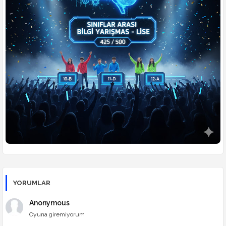
👥
Öğrenciler Yarışıyor
⚔️
Din Kültürü Düelloları
🎮
Ders Arası Oyunlar
YORUMLAR
Anonymous
Oyuna giremiyorum