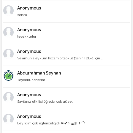
Anonymous
selam
Anonymous
tesekkurler
Anonymous
Selamun aleyküm hocam ortaokul 7.sınıf TDB-1 için ...
Abdurrahman Seyhan
Teşekkür ederim.
Anonymous
Sayfanız etkilici öğretici çok güzel
Anonymous
Bayıldım çok eglenceligidi 💋💕✨🕳🎀👨‍🦲