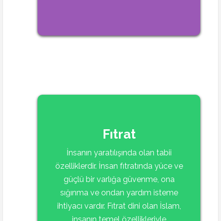
Fıtrat
İnsanın yaratılışında olan tabii
özelliklerdir. İnsan fıtratında yüce ve
güçlü bir varlığa güvenme, ona
sığınma ve ondan yardım isteme
ihtiyacı vardır. Fıtrat dini olan İslam,
insanın temel özellikleriyle