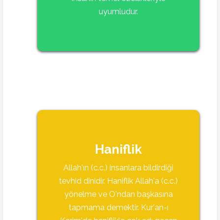
uyumludur.
Haniflik
Allah'ın (c.c.) insanlara bildirdiği
tevhid dinidir. Haniflik Allah'a (c.c.)
yönelme ve O'ndan başkasına
tapmama demektir. Kur'an-ı