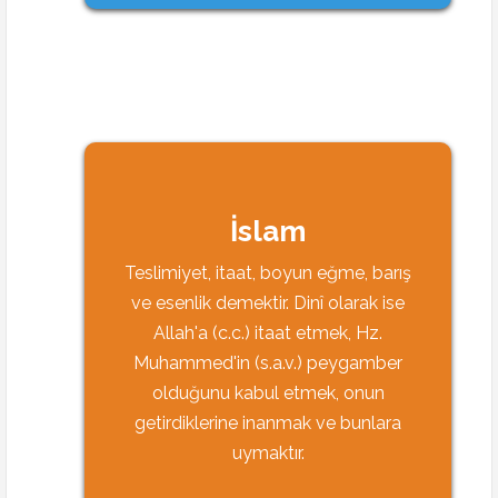
İslam
Teslimiyet, itaat, boyun eğme, barış
ve esenlik demektir. Dinî olarak ise
Allah'a (c.c.) itaat etmek, Hz.
Muhammed'in (s.a.v.) peygamber
olduğunu kabul etmek, onun
getirdiklerine inanmak ve bunlara
uymaktır.