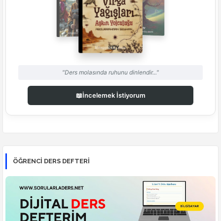
"Ders molasında ruhunu dinlendir..."
📖
İncelemek İstiyorum
ÖĞRENCI DERS DEFTERI