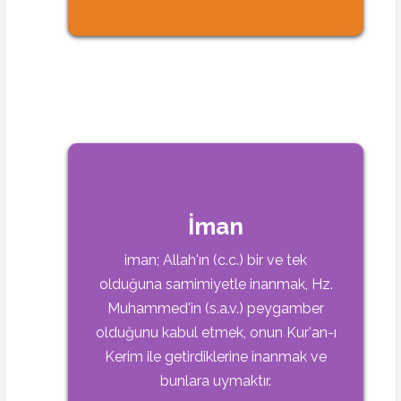
İman
iman; Allah'ın (c.c.) bir ve tek
olduğuna samimiyetle inanmak, Hz.
Muhammed'in (s.a.v.) peygamber
olduğunu kabul etmek, onun Kur'an-ı
Kerim ile getirdiklerine inanmak ve
bunlara uymaktır.