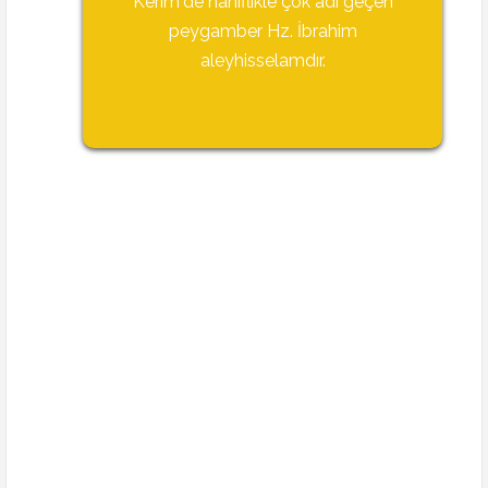
Kerim'de haniflikle çok adı geçen
peygamber Hz. İbrahim
aleyhisselamdır.