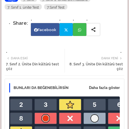
7. Sınıf 1. ünite Test
7.Sınıf Test
Facebook
Twi
Wh
tte
ats
DAHA ESKI
DAHA YENI
7. Sınıf 2. Ünite Din kültürü test
8. Sınıf 3. Ünite Din kültürü test
çöz
çöz
r
app
BUNLARI DA BEĞENEBILIRSIN
Daha fazla göster