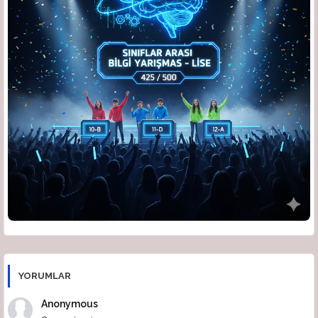
🗣️
Türkçe
🏆
Konulu Yarışmalar
👥
Öğrenciler Yarışıyor
⚔️
Din Kültürü Düelloları
🎮
Ders Arası Oyunlar
YORUMLAR
Anonymous