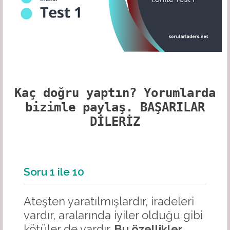
Kaç doğru yaptın? Yorumlarda
bizimle paylaş.
BAŞARILAR
DİLERİZ
Soru
1
ile
10
Ateşten yaratılmışlardır, iradeleri
vardır, aralarında iyiler olduğu gibi
kötüler de vardır.
Bu özellikler