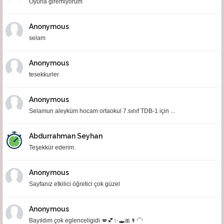
Oyuna giremiyorum
Anonymous
selam
Anonymous
tesekkurler
Anonymous
Selamun aleyküm hocam ortaokul 7.sınıf TDB-1 için ...
Abdurrahman Seyhan
Teşekkür ederim.
Anonymous
Sayfanız etkilici öğretici çok güzel
Anonymous
Bayıldım çok eglenceligidi 💋💕✨🕳🎀👨‍🦲