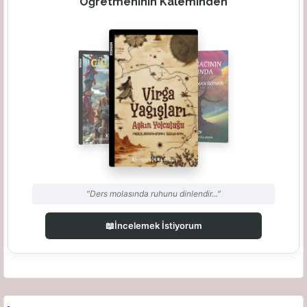
Öğretmeninin Kaleminden
"Ders molasında ruhunu dinlendir..."
📖
İncelemek İstiyorum