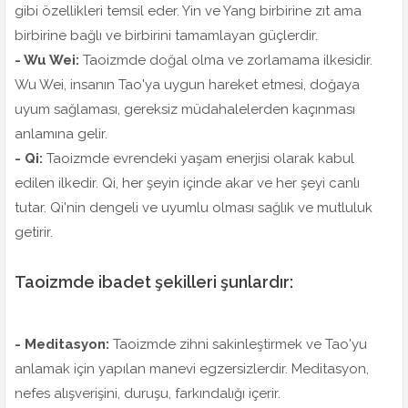
gibi özellikleri temsil eder. Yin ve Yang birbirine zıt ama
birbirine bağlı ve birbirini tamamlayan güçlerdir.
- Wu Wei:
Taoizmde doğal olma ve zorlamama ilkesidir.
Wu Wei, insanın Tao'ya uygun hareket etmesi, doğaya
uyum sağlaması, gereksiz müdahalelerden kaçınması
anlamına gelir.
- Qi:
Taoizmde evrendeki yaşam enerjisi olarak kabul
edilen ilkedir. Qi, her şeyin içinde akar ve her şeyi canlı
tutar. Qi'nin dengeli ve uyumlu olması sağlık ve mutluluk
getirir.
Taoizmde ibadet şekilleri şunlardır:
- Meditasyon:
Taoizmde zihni sakinleştirmek ve Tao'yu
anlamak için yapılan manevi egzersizlerdir. Meditasyon,
nefes alışverişini, duruşu, farkındalığı içerir.