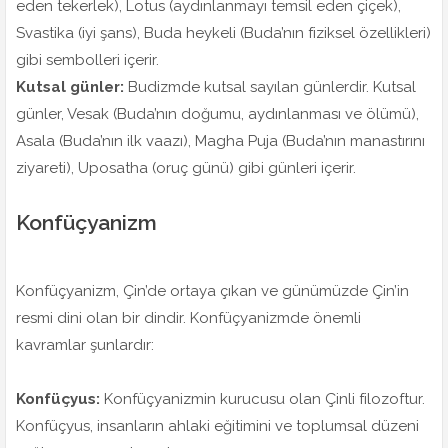
eden tekerlek), Lotus (aydınlanmayı temsil eden çiçek),
Svastika (iyi şans), Buda heykeli (Buda’nın fiziksel özellikleri)
gibi sembolleri içerir.
Kutsal günler:
Budizmde kutsal sayılan günlerdir. Kutsal
günler, Vesak (Buda’nın doğumu, aydınlanması ve ölümü),
Asala (Buda’nın ilk vaazı), Magha Puja (Buda’nın manastırını
ziyareti), Uposatha (oruç günü) gibi günleri içerir.
Konfüçyanizm
Konfüçyanizm, Çin’de ortaya çıkan ve günümüzde Çin’in
resmi dini olan bir dindir. Konfüçyanizmde önemli
kavramlar şunlardır:
Konfüçyus:
Konfüçyanizmin kurucusu olan Çinli filozoftur.
Konfüçyus, insanların ahlaki eğitimini ve toplumsal düzeni