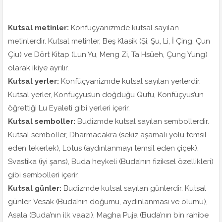
Kutsal metinler:
Konfüçyanizmde kutsal sayılan
metinlerdir. Kutsal metinler, Beş Klasik (Şi, Şu, Li, İ Çing, Çun
Çiu) ve Dört Kitap (Lun Yu, Meng Zi, Ta Hsüeh, Çung Yung)
olarak ikiye ayrılır.
Kutsal yerler:
Konfüçyanizmde kutsal sayılan yerlerdir.
Kutsal yerler, Konfüçyus’un doğduğu Qufu, Konfüçyus’un
öğrettiği Lu Eyaleti gibi yerleri içerir.
Kutsal semboller:
Budizmde kutsal sayılan sembollerdir.
Kutsal semboller, Dharmacakra (sekiz aşamalı yolu temsil
eden tekerlek), Lotus (aydınlanmayı temsil eden çiçek),
Svastika (iyi şans), Buda heykeli (Buda’nın fiziksel özellikleri)
gibi sembolleri içerir.
Kutsal günler:
Budizmde kutsal sayılan günlerdir. Kutsal
günler, Vesak (Buda’nın doğumu, aydınlanması ve ölümü),
Asala (Buda’nın ilk vaazı), Magha Puja (Buda’nın bin rahibe