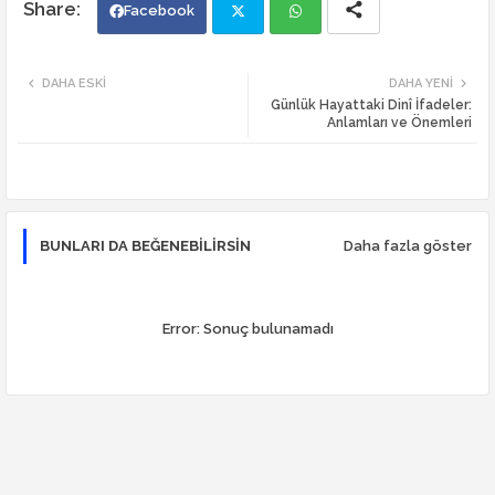
Facebook
Twi
Wh
DAHA ESKI
DAHA YENI
Günlük Hayattaki Dinî İfadeler:
tte
ats
Anlamları ve Önemleri
r
app
BUNLARI DA BEĞENEBILIRSIN
Daha fazla göster
Error:
Sonuç bulunamadı