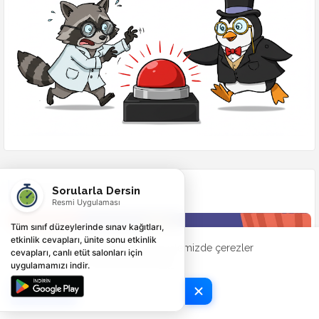
Sorularla Dersin
BENZERSİZ OYUNLAR
Resmi Uygulaması
Tüm sınıf düzeylerinde sınav kağıtları,
etkinlik cevapları, ünite sonu etkinlik
Deneyiminizi geliştirmek için web sitemizde çerezler
cevapları, canlı etüt salonları için
kullanılmaktadır.
Şimdi Kontrol Et
uygulamamızı indir.
Tamam