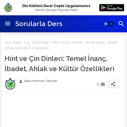
Din Kültürü Dersi Cepte Uygulamamız
Hemen Google Play'den İndir!
Sorularla Ders
Ana Sayfa
12. Sınıf Özet
Hint ve Çin Dinleri: Temel İnanç, İbadet,
Ahlak ve Kültür Özellikleri
Hint ve Çin Dinleri: Temel İnanç,
İbadet, Ahlak ve Kültür Özellikleri
Abdurrahman Seyhan
person
share
0