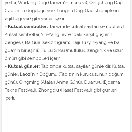
yerler, Wudang Dağı (Taoizm'in merkezi), Qingcheng Dağı
(Taoizm'in doğduğu yer), Longhu Dağı (Taoist rahiplerin
eğitildiği yer) gibi yerleri içerir.
- Kutsal semboller:
Taoizmde kutsal sayılan sembollerdir.
Kutsal semboller, Yin-Yang (evrendeki karşıt güçlerin
dengesi), Ba Gua (sekiz trigram), Taiji Tu (yin-yang ve ba
gua'nın birleşimi), Fu Lu Shou (mutluluk, zenginlik ve uzun
ömür) gibi sembolleri içerir.
- Kutsal günler:
Taoizmde kutsal sayılan günlerdir. Kutsal
günler, Laozi'nin Doğumu (Taoizm'in kurucusunun doğum
günü), Qingming (Ataları Anma Günü), Duanwu (Ejderha
Tekne Festivali), Zhongqiu (Hasat Festivali) gibi günleri
içerir.